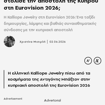
στόλισε την αποστολή της Κύπρου
στη Eurovision 2026;
Η Kalliope Jewelry στη Eurovision 2026: Ένα ταξίδι
δημιουργίας, λάμψης και βαθιάς συναισθηματικής
σύνδεσης με την κυπριακή αποστολή
|
Χριστίνα Μισιρλή
02.06.2026
Η ελληνική Kalliope Jewelry πίσω από τα
κοσμήματα της Αντιγόνης Μπάξτον στην
κυπριακή αποστολή της Eurovision 2026
A
dvertorial