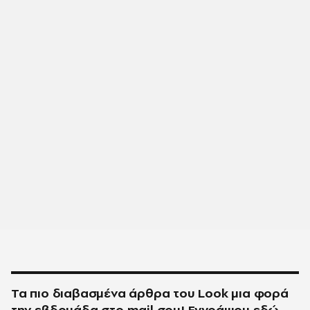
Τα πιο διαβασμένα άρθρα του
Look
μια φορά
την εβδομάδα στο
mail
σου!
Εγγράψου εδώ