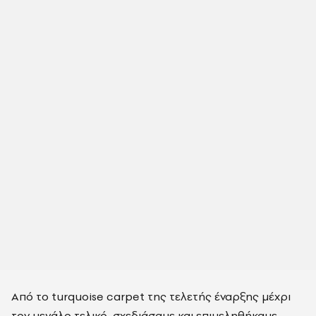
Από το turquoise carpet της τελετής έναρξης μέχρι
τον μεγάλο τελικό, σχεδιάσαμε και επιμεληθήκαμε