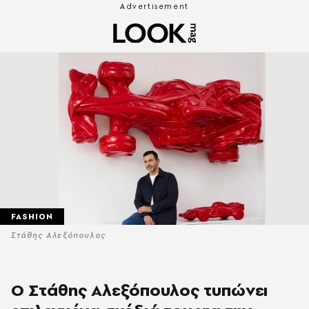
FASHION
Στάθης Αλεξόπουλος
Ο Στάθης Αλεξόπουλος τυπώνει