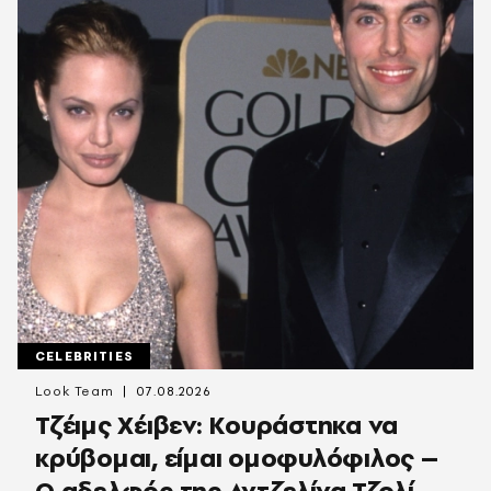
CELEBRITIES
Look Team
07.08.2026
Τζέιμς Χέιβεν: Κουράστηκα να
κρύβομαι, είμαι ομοφυλόφιλος –
Ο αδελφός της Αντζελίνα Τζολί