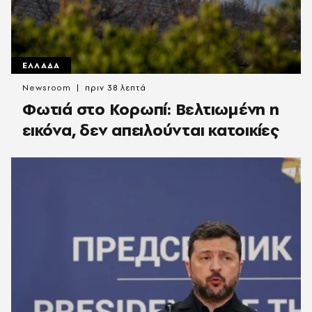
ΕΛΛΑΔΑ
Newsroom
πριν 38 λεπτά
Φωτιά στο Κορωπί: Βελτιωμένη η
εικόνα, δεν απειλούνται κατοικίες