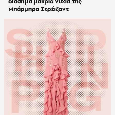
διάσημα μακριά νύχια της
Μπάρμπρα Στρέιζαντ