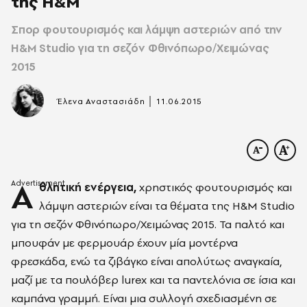
της H&M
Σπορ φουτουρισμός και λάμψη αστεριών από την
H&M Studio για τη σεζόν Φθινόπωρο/Χειμώνας
2015
|
Έλενα Αναστασιάδη
11.06.2015
Α
θλητική ενέργεια,
χρηστικός φουτουρισμός και
λάμψη αστεριών είναι τα θέματα της H&M Studio
για τη σεζόν Φθινόπωρο/Χειμώνας 2015. Τα παλτό και
μπουφάν με φερμουάρ έχουν μία μοντέρνα
φρεσκάδα, ενώ τα ζιβάγκο είναι απολύτως αναγκαία,
μαζί με τα πουλόβερ lurex και τα παντελόνια σε ίσια και
καμπάνα γραμμή. Είναι μια συλλογή σχεδιασμένη σε