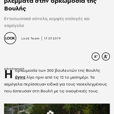
βλέμματα στην ορκωμοσία της
Βουλής
Εντυπωσιακά σύνολα, κομψές επιλογές και
χαμόγελα
|
Look Team
17.07.2019
Η
ορκωμοσία των 300 βουλευτών της Βουλής
έγινε
λίγο πριν από τις 12 το μεσημέρι. Τα
χαμόγελα περίσσευαν ειδικά για τους νεοεκλεγμένους
που έσπευσαν στη Βουλή με τις οικογένειές τους.