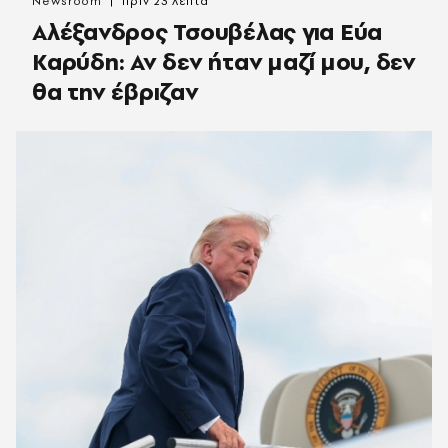
Newsroom
πριν 23 λεπτά
Αλέξανδρος Τσουβέλας για Εύα
Καρύδη: Αν δεν ήταν μαζί μου, δεν
θα την έβριζαν