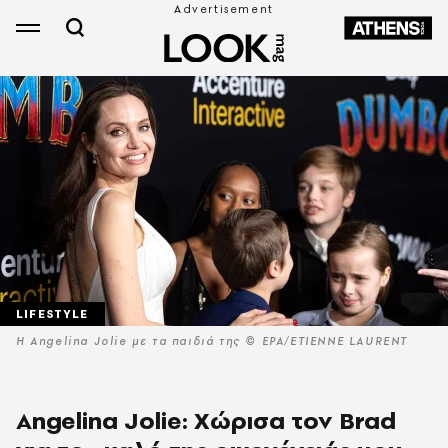
LIFESTYLE
Η Angelina Jolie με τα παιδιά της © EPA/ETIENNE LAURENT
Angelina Jolie: Χώρισα τον Brad