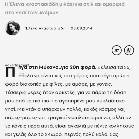
Η Έλενα Αναστασιάδη μιλάει για στιλ και ομορφιά
στο νησί των Ανέμων
|
Έλενα Αναστασιάδη
08.08.2014
Π
ήγα στη Μύκονο..για 20η φορά.
Έκλεισα τα 26,
ήθελα να είναι εκεί, στο μέρος που πήγα πρώτη
φορά διακοπές με φίλες, με αμόρε, με γονείς.
Τέσσερις μέρες ήταν αρκετές, για να πάρω τη δόση
μου από το πιο πιο πιο αγαπημένο μου κυκλαδίτικο
νησί. Μεϊντάνια υπάρχουν πολλά, κακός κόσμος ναι,
σάρες-μάρες ναι, τραγικοί νεοπλουτισμοί ναι, αλλά αν
τα κάνεις πέρα αυτά, είσαι αγκαλιά με πέντε κολλητούς
και γελάς όλο το 24ωρο, περνάς πολύ καλά. Σας