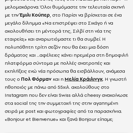
μελομακάρονα. Όλοι θυμόμαστε την τελευταία σκηνή
με την
Έμιλι Κούπερ
, στο Παρίσι να βρίσκεται σε ένα
μεγάλο δίλημμα
«Να επιστρέψει στο Σικάγο ή να
ακολουθήσει τη μέντορά της, Σιλβί στη νέα της
εταιρεία;» και αναρωτιόμαστε τι θα συμβεί. Η
πολυπόθητη τρίτη σεζόν που θα έχει μια δόση
δράματος και ...αφέλειες κάνει πρεμιέρα στη δημοφιλή
πλατφόρμα σύντομα με πολλές ανατροπές και
εκπλήξεις ενώ νέα πρόσωπα θα εισβάλλουν, ανάμεσα
τους ο
Πολ Φόρμαν
και η
Μελία Κράιλινγκ
. Η γνωστή
ηθοποιός με πάνω από 55χιλ. ακολούθους στο
Instagram που δεν είναι Swiss αλλά cheesy ανακοίνωσε
στα social της την συμμετοχή της στην αγαπημένη
σειρά με post και φωτογραφίες από τα παρασκήνια.
«Bonjour et Bienvenue» και ξανά Bonjour είπαμε;