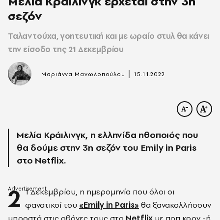
Μελία Κράιλινγκ έρχεται στην 3η
σεζόν
Ταλαντούχα, γοητευτική και με ωραίο στυλ θα κάνει
την είσοδο της 21 Δεκεμβρίου
|
Μαριάννα Μανωλοπούλου
15.11.2022
Μελία Κράιλινγκ, η ελληνίδα ηθοποιός που
θα δούμε στην 3η σεζόν του Emily in Paris
στο Netflix.
2
1 Δεκεμβρίου, η ημερομηνία που όλοι οι
φανατικοί του
«Emily in Paris»
θα ξανακολλήσουν
μπροστά στις οθόνες τους στο
Netflix
με ποπ κορν -ή