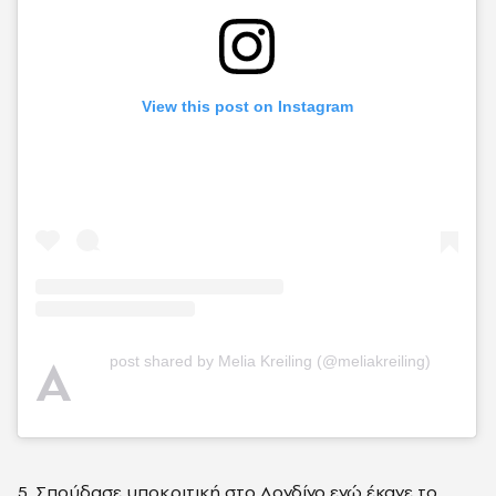
View this post on Instagram
A
post shared by Melia Kreiling (@meliakreiling)
5. Σπούδασε υποκριτική στο Λονδίνο ενώ έκανε το