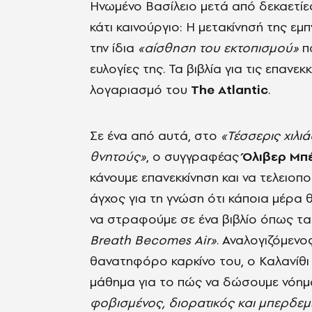
Ηνωμένο Βασίλειο μετά από δεκαετίες 
κάτι καινούργιο: Η μετακίνησή της εμ
την ίδια
«αίσθηση του εκτοπισμού»
πο
ευλογίες της. Τα βιβλία για τις επανε
λογαριασμό του
The Atlantic
.
Σε ένα από αυτά, στο
«Τέσσερις χιλι
θνητούς»
, ο συγγραφέας
Όλιβερ Μπ
κάνουμε επανεκκίνηση και να τελειοπο
άγχος για τη γνώση ότι κάποια μέρα 
να στραφούμε σε ένα βιβλίο όπως τ
Breath Becomes Air»
. Αναλογιζόμενο
θανατηφόρο καρκίνο του, ο Καλανίθ
μάθημα για το πώς να δώσουμε νόημα
φοβισμένος, διορατικός και μπερδεμ