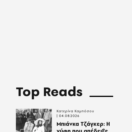
Top Reads
Κατερίνα Καμπόσου
04.08.2026
Mπιάνκα Τζάγκερ: Η
νύφη που απέδειξε