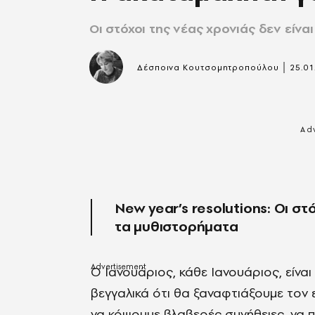
Οι στόχοι της νέας χρονιάς δεν είνα
|
Δέσποινα Κουτσομητροπούλου
25.01
New year’s resolutions: Οι στ
τα μυθιστορήματα
Ο
Ιανουάριος, κάθε Ιανουάριος, είνα
βεγγαλικά ότι θα ξαναφτιάξουμε τον ε
να κόψουμε βλαβερές συνήθειες, να 