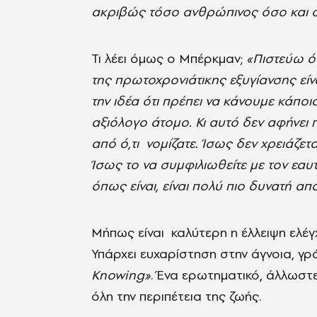
ακριβώς τόσο ανθρώπινος όσο και ο
Τι λέει όμως ο Μπέρκμαν;
«Πιστεύω ότ
της πρωτοχρονιάτικης εξυγίανσης εί
την ιδέα ότι πρέπει να κάνουμε κάποι
αξιόλογο άτομο. Κι αυτό δεν αφήνει π
από ό,τι νομίζατε. Ίσως δεν χρειάζετ
Ίσως το να συμφιλιωθείτε με τον εα
όπως είναι, είναι πολύ πιο δυνατή α
Μήπως είναι καλύτερη η έλλειψη ελέγ
Υπάρχει ευχαρίστηση στην άγνοια, γρ
Knowing»
. Ένα ερωτηματικό, άλλωστ
όλη την περιπέτεια της ζωής.