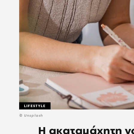
LIFESTYLE
© Unsplash
Η ακαταμάχητη γο