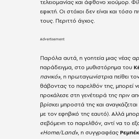
τελειομανίας και άφθονο χιούμορ. Φίλε
εφικτή. Οι στόχοι δεν είναι και τόσο π
τους. Περιττό άγχος.
Παρόλα αυτά, η γοητεία μιας νέας αρ
παράδειγμα, στο μυθιστόρημα του
Κ
πανικό»
, η πρωταγωνίστρια πείθει το
θάβοντας το παρελθόν της, μπορεί ν
προκάλεσε στη γενέτειρά της πριν απ
βρίσκει μπροστά της και αναγκάζεται
με τον εφηβικό της εαυτό). Αλλά μπορ
σεβόμενη το παρελθόν, αντί να το ε
«Home/Land»
, η συγγραφέας
Ρεμπέκ