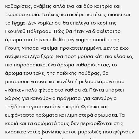
καθαρίσεις, ανάβεις απλά ένα και δύο και τρία και
τέσσερα κεριά. Τα έχεις καταφέρει και έχεις πιάσει και
το
hygge
. Δεν νομίζω ότι θα επέλεγα το κερί της
Γκουίνεθ Πάλτροου. Πώς θα ήταν να διαχέεται το
άρωμα του
this
smells
like
my
vagina
candle
της
Γκουπ; Μπορεί να είμαι προκατειλημμένη. Δεν το έχω
ανάψει και λίγα ξέρω. Θα προτιμούσα κάτι πιο κλασικό,
πιο παραδοσιακό, ένα άρωμα καθαριότητας, το
άρωμα του ταλκ, της παιδικής πούδρας, θα
μπορούσε να είναι και κανέλα ή μελομακάρονο που
«κάηκε» πολύ φέτος στα καθιστικά. Πάντα υπάρχει
χώρος για καινούργια πράγματα, για καινούργια
ταξίδια και για καινούργια κεριά. Φρέσκα και
ευφάνταστα χρώματα και λιμπιστερά αρώματα. Τα
κεριά και τα αρώματά τους δεν περιορίζονται στις
κλασικές νότες βανίλιας και σε μυρωδιές που φέρνουν