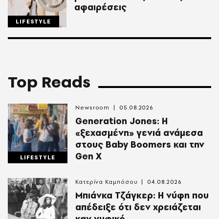
αφαιρέσεις
LIFESTYLE
Top Reads
Newsroom
05.08.2026
Generation Jones: Η
«ξεχασμένη» γενιά ανάμεσα
στους Baby Boomers και την
Gen X
LIFESTYLE
Κατερίνα Καμπόσου
04.08.2026
Mπιάνκα Τζάγκερ: Η νύφη που
απέδειξε ότι δεν χρειάζεται
καν νυφικό