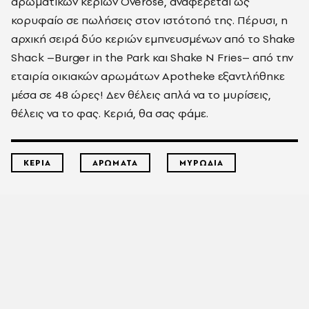
αρωματικών κεριών
Overose
, αναφέρεται ως
κορυφαίο σε πωλήσεις στον ιστότοπό της. Πέρυσι, η
αρχική σειρά δύο κεριών εμπνευσμένων από το
Shake
Shack
–
Burger
in
the
Park
και
Shake
N
Fries
– από την
εταιρία οικιακών αρωμάτων
Apotheke
εξαντλήθηκε
μέσα σε 48 ώρες! Δεν θέλεις απλά να το μυρίσεις,
θέλεις να το φας. Κεριά, θα σας φάμε.
ΚΕΡΙΑ
ΑΡΩΜΑΤΑ
ΜΥΡΩΔΙΑ