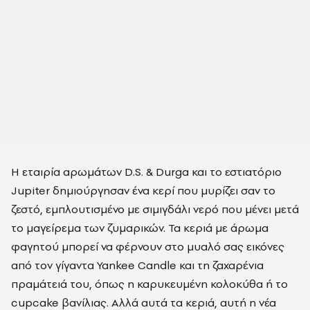
Η εταιρία αρωμάτων
D
.
S
. &
Durga
και το εστιατόριο
Jupiter
δημιούργησαν ένα κερί που μυρίζει σαν το
ζεστό, εμπλουτισμένο με σιμιγδάλι νερό που μένει μετά
το μαγείρεμα των ζυμαρικών. Τα κεριά με άρωμα
φαγητού μπορεί να φέρνουν στο μυαλό σας εικόνες
από τον γίγαντα
Yankee
Candle
και τη ζαχαρένια
πραμάτειά του, όπως η καρυκευμένη κολοκύθα ή το
cupcake
βανίλιας. Αλλά αυτά τα κεριά, αυτή η νέα