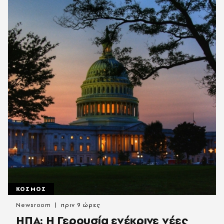
ΚΟΣΜΟΣ
Newsroom
πριν 9 ώρες
ΗΠΑ: Η Γερουσία ενέκρινε νέες