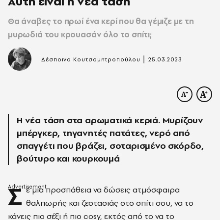
Αυτή είναι η νέα τάση
Θα άναβες το πρωί ένα κερί που θα γέμιζε με τη
μυρωδιά του κρουασάν όλο το σπίτι;
|
Δέσποινα Κουτσομητροπούλου
25.03.2023
Η νέα τάση στα αρωματικά κεριά. Μυρίζουν
μπέργκερ, τηγανητές πατάτες, νερό από
σπαγγέτι που βράζει, σοταρισμένο σκόρδο,
βούτυρο και κουρκουμά
Σ
ε μια προσπάθεια να δώσεις ατμόσφαιρα
θαλπωρής και ζεστασιάς στο σπίτι σου, να το
κάνεις πιο σέξι ή πιο
cosy
, εκτός από το να το