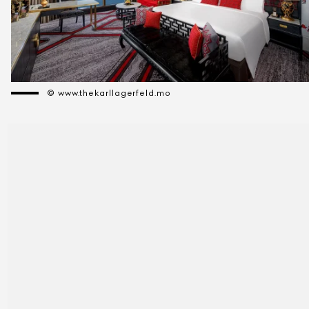
© www.thekarllagerfeld.mo