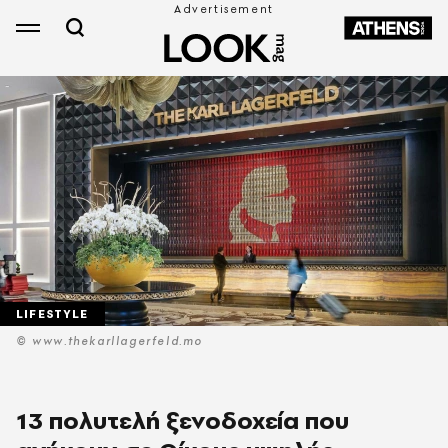
LIFESTYLE
© www.thekarllagerfeld.mo
13 πολυτελή ξενοδοχεία που