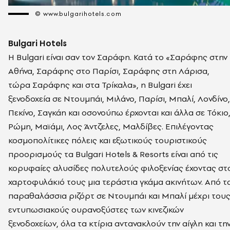
© www.bulgarihotels.com
Bulgari Hotels
Η Bulgari είναι σαν τον Σαράφη. Κατά το «Σαράφης στην
Αθήνα, Σαράφης στο Παρίσι, Σαράφης στη Λάρισα,
τώρα Σαράφης και στα Τρίκαλα», η Bulgari έχει
ξενοδοχεία σε Ντουμπάι, Μιλάνο, Παρίσι, Μπαλί, Λονδίνο,
Πεκίνο, Σαγκάη και οσονούπω έρχονται και άλλα σε Τόκιο
Ρώμη, Μαϊάμι, Λος Άντζελες, Μαλδίβες. Επιλέγοντας
κοσμοπολίτικες πόλεις και εξωτικούς τουριστικούς
προορισμούς τα Bulgari Hotels & Resorts είναι από τις
κορυφαίες αλυσίδες πολυτελούς φιλοξενίας έχοντας στ
χαρτοφυλάκιό τους μια τεράστια γκάμα ακινήτων. Από τ
παραθαλάσσια ριζόρτ σε Ντουμπάι και Μπαλί μέχρι του
εντυπωσιακούς ουρανοξύστες των κινεζικών
ξενοδοχείων, όλα τα κτίρια αντανακλούν την αίγλη και τη