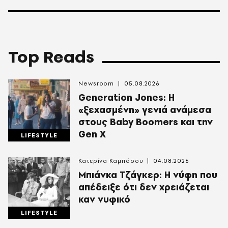
Top Reads
Newsroom
05.08.2026
Generation Jones: Η
«ξεχασμένη» γενιά ανάμεσα
στους Baby Boomers και την
Gen X
LIFESTYLE
Κατερίνα Καμπόσου
04.08.2026
Mπιάνκα Τζάγκερ: Η νύφη που
απέδειξε ότι δεν χρειάζεται
καν νυφικό
LIFESTYLE