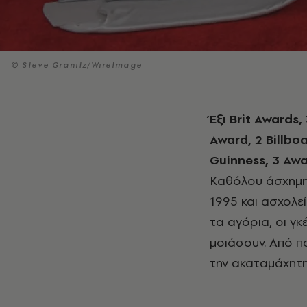
© Steve Granitz/WireImage
Έξι Brit Awards, 3 Grammy, 2 MTV Europe Music Awards, 1 MTV Video Music
Award, 2 Billbo
Guinness, 3 Aw
Καθόλου άσχημη 
1995 και ασχολεί
τα αγόρια, οι γκ
μοιάσουν. Από π
την ακαταμάχητη