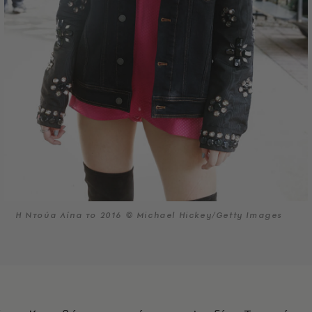
Η Ντούα Λίπα το 2016 © Michael Hickey/Getty Images