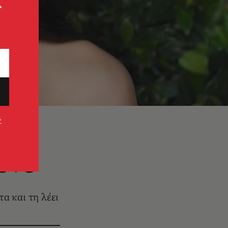
ς
ν
μόνο
α και τη λέει