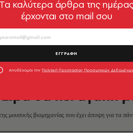
Tα καλύτερα άρθρα της ημέρα
έρχονται στο mail σου
ΕΓΓΡΑΦΗ
mages
Αποδέχομαι την
Πολιτική Προστασίας Προσωπικών Δεδομένω
LIFESTYLE
Lipa θα πει αγάπη 
ης μουσικής βιομηχανίας που έχει άποψη για τα πάντ