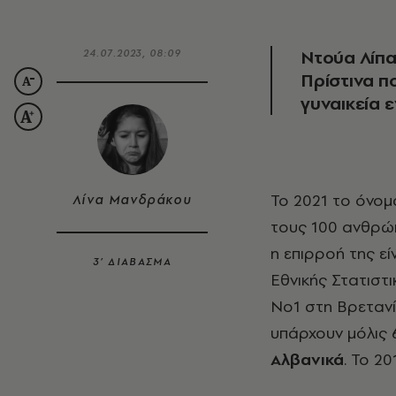
Ντούα Λίπα 
24.07.2023, 08:09
Πρίστινα π
γυναικεία 
Το 2021 το όνο
Λίνα Μανδράκου
τους 100 ανθρώπ
η επιρροή της εί
3’ ΔΙΑΒΑΣΜΑ
Εθνικής Στατιστι
Νο1 στη Βρετανί
υπάρχουν μόλις 
Αλβανικά
. Το 20