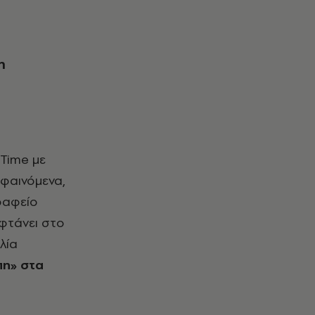
η
Time με
 φαινόμενα,
Γραφείο
 φτάνει στο
λία
πη» στα