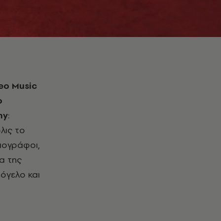
ρ
my
:
λις το
ιογράφοι,
να της
όγελο και