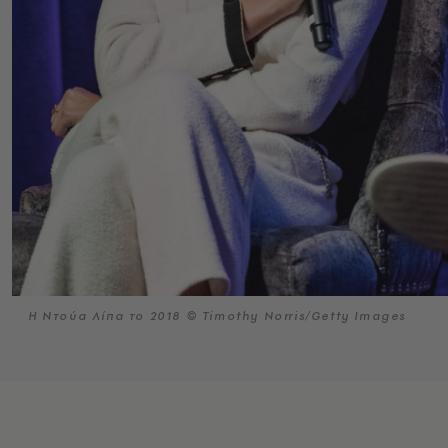
Η Ντούα Λίπα το 2018 © Timothy Norris/Getty Images