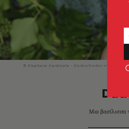
© Stephane Cardinale - Corbis/Corbis via Getty I
Dua 
Μια βασίλισσα τ