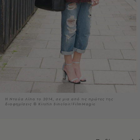
Η Ντούα Λίπα το 2014, σε μια από τις πρώτες της
διαφημίσεις © Kirstin Sinclair/FilmMagic