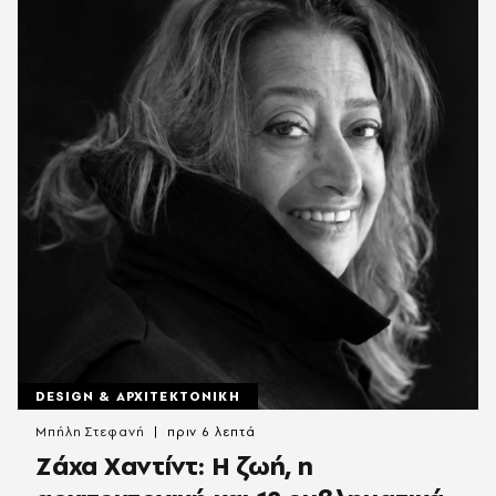
DESIGN & ΑΡΧΙΤΕΚΤΟΝΙΚΗ
Μπήλη Στεφανή
πριν 6 λεπτά
Ζάχα Χαντίντ: Η ζωή, η