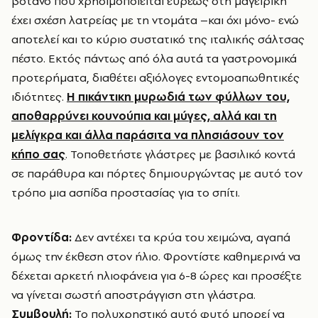
βότανο που χρησιμοποιείται ευρέως στη μαγειρική
έχει σχέση λατρείας με τη ντομάτα –και όχι μόνο- ενώ
αποτελεί και το κύριο συστατικό της ιταλικής σάλτσας
πέστο. Εκτός πάντως από όλα αυτά τα γαστρονομικά
προτερήματα, διαθέτει αξιόλογες εντομοαπωθητικές
ιδιότητες.
H πικάντικη μυρωδιά των φύλλων του,
αποθαρρύνει κουνούπια και μύγες, αλλά και τη
μελίγκρα και άλλα παράσιτα να πλησιάσουν τον
κήπο σας
. Τοποθετήστε γλάστρες με βασιλικό κοντά
σε παράθυρα και πόρτες δημιουργώντας με αυτό τον
τρόπο μια ασπίδα προστασίας για το σπίτι.
Φροντίδα:
Δεν αντέχει τα κρύα του χειμώνα, αγαπά
όμως την έκθεση στον ήλιο. Φροντίστε καθημερινά να
δέχεται αρκετή ηλιοφάνεια για 6-8 ώρες και προσέξτε
να γίνεται σωστή αποστράγγιση στη γλάστρα.
Συμβουλή:
Το πολυχρηστικό αυτό φυτό μπορεί να