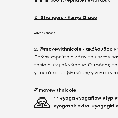
♬ Strangers - Kenya Grace
2. @movewithnicole - ακόλουθοι: 9
Πρώην χορεύτρια λάτιν που πλέον παν
τοπία ή μίνιμαλ χώρους. Ο τρόπος που 
γι' αυτό και τα βίντεό της γίνονται vira
@movewithnicole
🙏
🤍
#yoga
#yogaflow
#fyp
#
#yogatok
#viral
#yogagirl