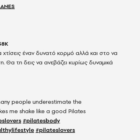
LANES
38Κ
α χτίσεις έναν δυνατό κορμό αλλά και στο να
. Θα τη δεις να ανεβάζει κυρίως δυναμικά
any people underestimate the
akes me shake like a good Pilates
eslovers
#pilatesbody
lthylifestyle
#pilateslovers