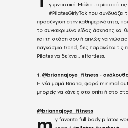
Τ
γυμναστική. Μάλιστα μία από τις 
#PilatesGirlyTok που συνδυάζει 
προσέγγιση στην καθημερινότητα, που
το συγκεκριμένο είδος άσκησης και θέ
και τη στάση σου ή απλώς να νιώσεις 
παγκόσμιο trend, δες παρακάτω τις π
Pilates να δείχνει... effortless.
1. @briannajoye_fitness - ακόλουθο
Η νέα μαμά Briana, φορά minimal outf
μπορείς να κάνεις στο σπίτι ή στο στ
@briannajoye_fitness
m
y favorite full body pilates 
soon :)
#pilates
#workout