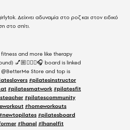
irlytok. Δείχνει αδυναμία στο ροζ και στον ειδικό
η στο σπίτι.
e fitness and more like therapy
ound) 💅🏼🧘🏼‍♀️🎧 board is linked
m @BetterMe Store and top is
lateslovers
#pilatesinstructor
mat
#pilatesmatwork
#pilatesfit
esteacher
#pilatescommunity
eworkout
#homeworkouts
#newtopilates
#pilatesboard
former
#lhanel
#lhanelfit