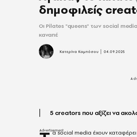
δημοφιλείς creat
Οι Pilates "queens" των social med
καναπέ
|
Κατερίνα Καμπόσου
04.09.2025
5 creators που αξίζει να ακολ
α social media έχουν καταφέρει