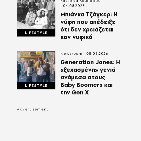
Κατερίνα Καμπόσου
04.08.2026
Mπιάνκα Τζάγκερ: Η
νύφη που απέδειξε
ότι δεν χρειάζεται
LIFESTYLE
καν νυφικό
Newsroom
05.08.2026
Generation Jones: Η
«ξεχασμένη» γενιά
ανάμεσα στους
Baby Boomers και
LIFESTYLE
την Gen X