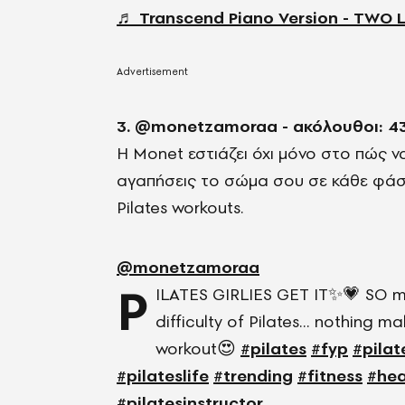
♬ Transcend Piano Version - TWO 
3. @monetzamoraa - ακόλουθοι: 4
Η Monet εστιάζει όχι μόνο στο πώς ν
αγαπήσεις το σώμα σου σε κάθε φάση
Pilates workouts.
@monetzamoraa
P
ILATES GIRLIES GET IT✨💗 SO m
difficulty of Pilates… nothing m
workout😍
#pilates
#fyp
#pilat
#pilateslife
#trending
#fitness
#hea
#pilatesinstructor