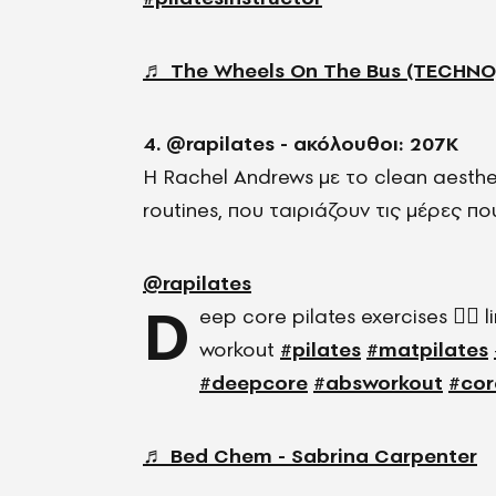
♬ The Wheels On The Bus (TECHNO)
4. @rapilates - ακόλουθοι: 207Κ
H Rachel Andrews με το clean aesthetic
routines, που ταιριάζουν τις μέρες που
@rapilates
D
eep core pilates exercises ❤️‍🔥 l
workout
#pilates
#matpilates
#deepcore
#absworkout
#cor
♬ Bed Chem - Sabrina Carpenter