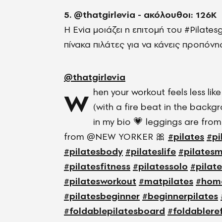
5. @thatgirlevia - ακόλουθοι: 126Κ
Η Evia μοιάζει η επιτομή του #Pilatesg
πίνακα πιλάτες για να κάνεις προπόνησ
@thatgirlevia
w
hen your workout feels less lik
(with a fire beat in the backgr
in my bio 💗 leggings are fro
from @NEW YORKER 🎀
#pilates
#pi
#pilatesbody
#pilateslife
#pilates
#pilatesfitness
#pilatessolo
#pilat
#pilatesworkout
#matpilates
#hom
#pilatesbeginner
#beginnerpilates
#foldablepilatesboard
#foldablere