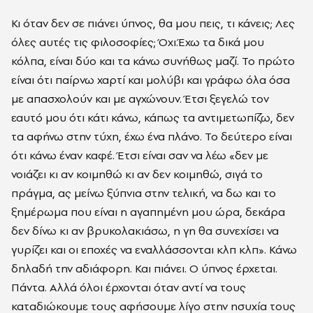
Κι όταν δεν σε πιάνει ύπνος, θα μου πεις, τι κάνεις; Λες
όλες αυτές τις φιλοσοφίες; Όχι.Έχω τα δικά μου
κόλπα, είναι δύο και τα κάνω συνήθως μαζί. Το πρώτο
είναι ότι παίρνω χαρτί και μολύβι και γράφω όλα όσα
με απασχολούν και με αγχώνουν. Έτσι ξεγελώ τον
εαυτό μου ότι κάτι κάνω, κάπως τα αντιμετωπίζω, δεν
τα αφήνω στην τύχη, έχω ένα πλάνο. Το δεύτερο είναι
ότι κάνω έναν καφέ. Έτσι είναι σαν να λέω «δεν με
νοιάζει κι αν κοιμηθώ κι αν δεν κοιμηθώ, σιγά το
πράγμα, ας μείνω ξύπνια στην τελική, να δω και το
ξημέρωμα που είναι η αγαπημένη μου ώρα, δεκάρα
δεν δίνω κι αν βρυκολακιάσω, η γη θα συνεχίσει να
γυρίζει και οι εποχές να εναλλάσσονται κλπ κλπ». Κάνω
δηλαδή την αδιάφορη. Και πιάνει. Ο ύπνος έρχεται.
Πάντα. Αλλά όλοι έρχονται όταν αντί να τους
καταδιώκουμε τους αφήσουμε λίγο στην ησυχία τους