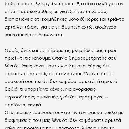
βαθμό που καλλιεργεί νεύρωση; Ε,το ίδιο αλλά για τον
ύπνο. Παρακολουθείς με γκάτζετ τον ύπνο σου,
διαπιστώνεις ότι κοιμήθηκες μόνο έξι ώρες και τριάντα
εφτά λεπτά αντί για τις επιθυμητές οχτώ, αγχώνεσαι
και η αϋπνία επιδεινώνεται.
Ωραία, άντε και τις πήραμε τις μετρήσεις μας πρωί
πρωί –τι τις κάνουμε; Όταν ο βηματομετρητής σου
λέει ότι έχεις κάνει μόνο χίλια βήματα, ξέρεις ότι
πρέπει να σηκωθείς από τον καναπέ. Όταν η όποια
συσκευή σού πει ότι δεν κοιμάσαι αρκετά, ή αρκετά
βαθιά, τι μπορείς να κάνεις; Να αγοράσεις
περισσότερες συσκευές, γκάτζετ, εφαρμογές –
προϊόντα, γενικά.
Οι εταιρείες τροφοδοτούν αυτόν τον φαύλο κύκλο με
διαφημίσεις που μας λένε ότι δεν κοιμόμαστε αρκετά
καλά και προϊόντα που υπόσχονται λύσεις. Είναι το