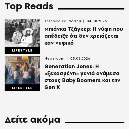
Top Reads
Κατερίνα Καμπόσου
04.08.2026
Mπιάνκα Τζάγκερ: Η νύφη που
απέδειξε ότι δεν χρειάζεται
καν νυφικό
LIFESTYLE
Newsroom
05.08.2026
Generation Jones: Η
«ξεχασμένη» γενιά ανάμεσα
στους Baby Boomers και την
Gen X
LIFESTYLE
Δείτε ακόμα