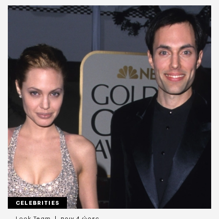
CELEBRITIES
Look Team
πριν 4 ώρες