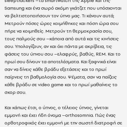
sleeptrackers –τα smartwatch της Apple και της
Samsung και ένα σωρό ακόμη γκάτζετ που υπόσχονται
να βελτιστοποιήσουν τον ύπνο μας. Τι κάνουν αυτά;
Μετρούν πόσες ώρες κοιμήθηκες και πόση ώρα σου
πήρε να κοιμηθείς. Μετρούν τη θερμοκρασία σου,
τους παλμούς σου –κάποια από αυτά και τις κινήσεις
σου. Υπολογίζουν, αν και όχι πάντα με ακρίβεια, τις
φάσεις του ύπνου σου –ελαφρύς, βαθύς, REM. Και το
πρωί σου δίνουν τα αποτελέσματα. Και ξαφνικά είναι
σαν να δίνεις κάθε βράδυ εξετάσεις και το πρωί
παίρνεις τη βαθμολογία σου. Ψέματα, σαν να παίζεις
κάθε βράδυ σε video game και το πρωί μαθαίνεις το
σκορ σου.
Και κάπως έτσι, ο ύπνος, ο τέλειος ύπνος, γίνεται
εμμονή και έχει ήδη όνομα –orthosomnia. Πώς ένας
ορθοτροφικός έχει εμμονή με την σωστή διατροφή σε