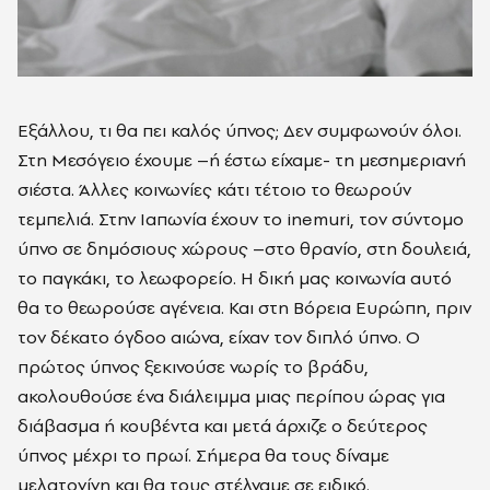
Εξάλλου, τι θα πει καλός ύπνος; Δεν συμφωνούν όλοι.
Στη Μεσόγειο έχουμε –ή έστω είχαμε- τη μεσημεριανή
σιέστα. Άλλες κοινωνίες κάτι τέτοιο το θεωρούν
τεμπελιά. Στην Ιαπωνία έχουν το inemuri, τον σύντομο
ύπνο σε δημόσιους χώρους –στο θρανίο, στη δουλειά,
το παγκάκι, το λεωφορείο. Η δική μας κοινωνία αυτό
θα το θεωρούσε αγένεια. Και στη Βόρεια Ευρώπη, πριν
τον δέκατο όγδοο αιώνα, είχαν τον διπλό ύπνο. Ο
πρώτος ύπνος ξεκινούσε νωρίς το βράδυ,
ακολουθούσε ένα διάλειμμα μιας περίπου ώρας για
διάβασμα ή κουβέντα και μετά άρχιζε ο δεύτερος
ύπνος μέχρι το πρωί. Σήμερα θα τους δίναμε
μελατονίνη και θα τους στέλναμε σε ειδικό.