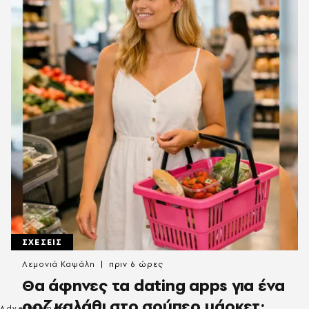
ΣΧΕΣΕΙΣ
Λεμονιά Καψάλη
πριν 6 ώρες
Θα άφηνες τα dating apps για ένα
ροζ καλάθι στο σούπερ μάρκετ;