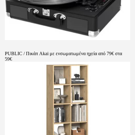
PUBLIC / Πικάπ Akai με ενσωματωμένα ηχεία από 79€ στα
59€