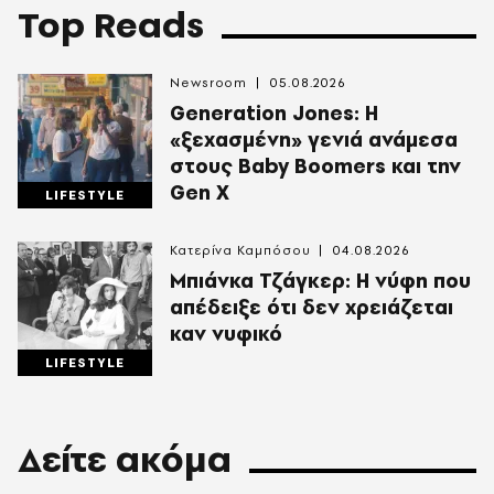
Top Reads
Newsroom
05.08.2026
Generation Jones: Η
«ξεχασμένη» γενιά ανάμεσα
στους Baby Boomers και την
Gen X
LIFESTYLE
Κατερίνα Καμπόσου
04.08.2026
Mπιάνκα Τζάγκερ: Η νύφη που
απέδειξε ότι δεν χρειάζεται
καν νυφικό
LIFESTYLE
Δείτε ακόμα