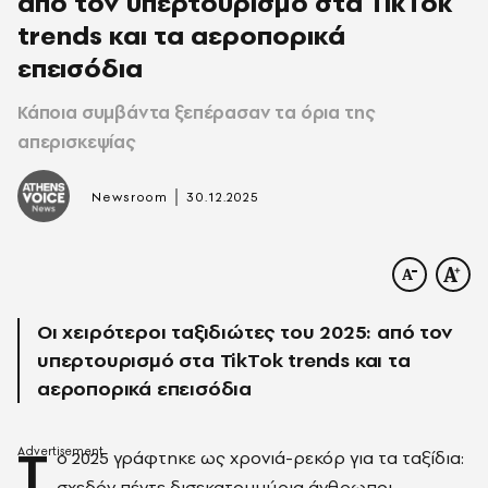
από τον υπερτουρισμό στα TikTok
trends και τα αεροπορικά
επεισόδια
Κάποια συμβάντα ξεπέρασαν τα όρια της
απερισκεψίας
|
Newsroom
30.12.2025
Οι χειρότεροι ταξιδιώτες του 2025: από τον
υπερτουρισμό στα TikTok trends και τα
αεροπορικά επεισόδια
Τ
ο 2025 γράφτηκε ως χρονιά-ρεκόρ για τα ταξίδια:
σχεδόν πέντε δισεκατομμύρια άνθρωποι