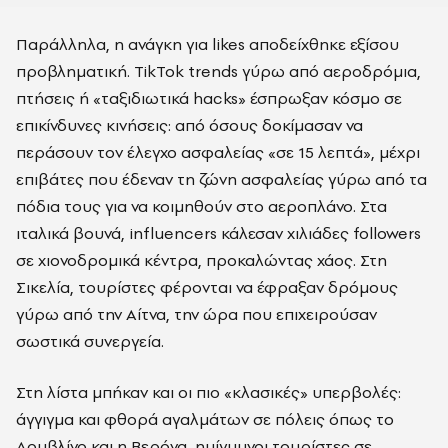
Παράλληλα, η ανάγκη για likes αποδείχθηκε εξίσου
προβληματική. TikTok trends γύρω από αεροδρόμια,
πτήσεις ή «ταξιδιωτικά hacks» έσπρωξαν κόσμο σε
επικίνδυνες κινήσεις: από όσους δοκίμασαν να
περάσουν τον έλεγχο ασφαλείας «σε 15 λεπτά», μέχρι
επιβάτες που έδεναν τη ζώνη ασφαλείας γύρω από τα
πόδια τους για να κοιμηθούν στο αεροπλάνο. Στα
ιταλικά βουνά, influencers κάλεσαν χιλιάδες followers
σε χιονοδρομικά κέντρα, προκαλώντας χάος. Στη
Σικελία, τουρίστες φέρονται να έφραξαν δρόμους
γύρω από την Αίτνα, την ώρα που επιχειρούσαν
σωστικά συνεργεία.
Στη λίστα μπήκαν και οι πιο «κλασικές» υπερβολές:
άγγιγμα και φθορά αγαλμάτων σε πόλεις όπως το
Δουβλίνο και η Βερόνα, ημίγυμνοι τουρίστες σε