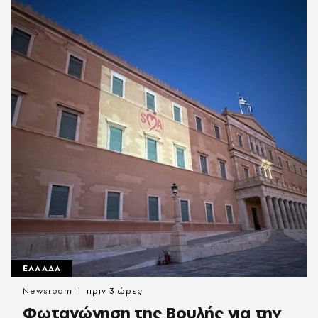
ΕΛΛΑΔΑ
Newsroom
πριν 3 ώρες
Φωταγώγηση της Βουλής για την