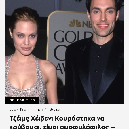
CELEBRITIES
Look Team
πριν 11 ώρες
Τζέιμς Χέιβεν: Κουράστηκα να
κρύβομαι, είμαι ομοφυλόφιλος –