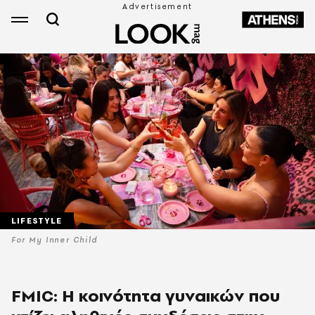
LIFESTYLE
For My Inner Child
FMIC: Η κοινότητα γυναικών που