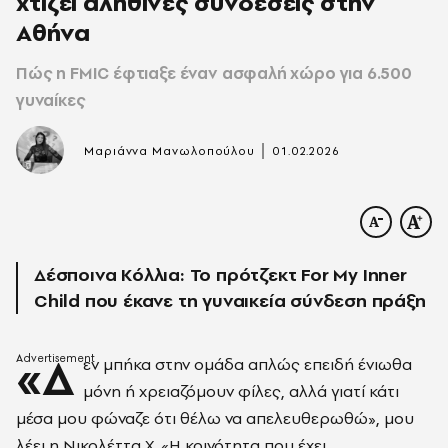
χτίζει αληθινές συνδέσεις στην
Αθήνα
Πώς η FMIC έφτιαξε έναν ασφαλή χώρο για 6.500
γυναίκες
|
Μαριάννα Μανωλοπούλου
01.02.2026
Δέσποινα Κόλλια: Το πρότζεκτ For My Inner
Child που έκανε τη γυναικεία σύνδεση πράξη
«Δ
εν μπήκα στην ομάδα απλώς επειδή ένιωθα
μόνη ή χρειαζόμουν φίλες, αλλά γιατί κάτι
μέσα μου φώναζε ότι θέλω να απελευθερωθώ», μου
λέει η Νικολέττα Χ. «Η κοινότητα που έχει