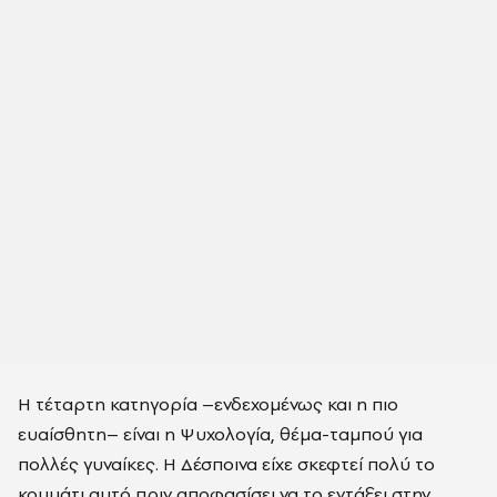
Η τέταρτη κατηγορία –ενδεχομένως και η πιο
ευαίσθητη– είναι η Ψυχολογία, θέμα-ταμπού για
πολλές γυναίκες. Η Δέσποινα είχε σκεφτεί πολύ το
κομμάτι αυτό πριν αποφασίσει να το εντάξει στην