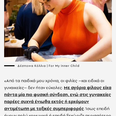
Δέσποινα Κόλλια | For My Inner Child
«Από τα παιδικά μου χρόνια, οι φιλίες –και ειδικά οι
γυναικείες– δεν ήταν εύκολες.
Με αγόρια φίλους είχα
πάντα μία πιο φυσική σύνδεση, ενώ στις γυναικείες
παρέες συχνά ένιωθα εκτός ή ερχόμουν
αντιμέτωπη με τοξικές συμπεριφορές
. Ίσως επειδή
ήμουν πολύ κοινωνική ή επειδή ξεχώριζα περισσότερο