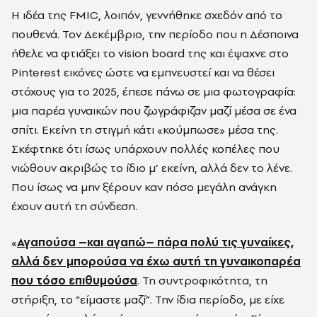
Η ιδέα της FMIC, λοιπόν, γεννήθηκε σχεδόν από το
πουθενά. Τον Δεκέμβριο, την περίοδο που η Δέσποινα
ήθελε να φτιάξει το vision board της και έψαχνε στο
Pinterest εικόνες ώστε να εμπνευστεί και να θέσει
στόχους για το 2025, έπεσε πάνω σε μια φωτογραφία:
μια παρέα γυναικών που ζωγράφιζαν μαζί μέσα σε ένα
σπίτι. Εκείνη τη στιγμή κάτι «κούμπωσε» μέσα της.
Σκέφτηκε ότι ίσως υπάρχουν πολλές κοπέλες που
νιώθουν ακριβώς το ίδιο μ’ εκείνη, αλλά δεν το λένε.
Που ίσως να μην ξέρουν καν πόσο μεγάλη ανάγκη
έχουν αυτή τη σύνδεση.
«
Αγαπούσα –και αγαπώ– πάρα πολύ τις γυναίκες,
αλλά δεν μπορούσα να έχω αυτή τη γυναικοπαρέα
που τόσο επιθυμούσα
. Τη συντροφικότητα, τη
στήριξη, το “είμαστε μαζί”. Την ίδια περίοδο, με είχε