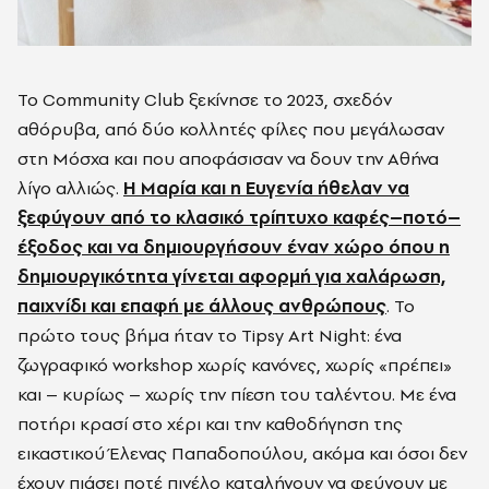
Το Community Club ξεκίνησε το 2023, σχεδόν
αθόρυβα, από δύο κολλητές φίλες που μεγάλωσαν
στη Μόσχα και που αποφάσισαν να δουν την Αθήνα
λίγο αλλιώς.
Η Μαρία και η Eυγενία ήθελαν να
ξεφύγουν από το κλασικό τρίπτυχο καφές–ποτό–
έξοδος και να δημιουργήσουν έναν χώρο όπου η
δημιουργικότητα γίνεται αφορμή για χαλάρωση,
παιχνίδι και επαφή με άλλους ανθρώπους
. Το
πρώτο τους βήμα ήταν το Tipsy Art Night: ένα
ζωγραφικό workshop χωρίς κανόνες, χωρίς «πρέπει»
και – κυρίως – χωρίς την πίεση του ταλέντου. Με ένα
ποτήρι κρασί στο χέρι και την καθοδήγηση της
εικαστικού Έλενας Παπαδοπούλου, ακόμα και όσοι δεν
έχουν πιάσει ποτέ πινέλο καταλήγουν να φεύγουν με