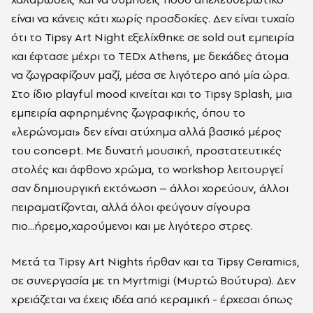
είναι να κάνεις κάτι χωρίς προσδοκίες. Δεν είναι τυχαίο
ότι το Tipsy Art Night εξελίχθηκε σε sold out εμπειρία
και έφτασε μέχρι το TEDx Athens, με δεκάδες άτομα
να ζωγραφίζουν μαζί, μέσα σε λιγότερο από μία ώρα.
Στο ίδιο playful mood κινείται και το Tipsy Splash, μια
εμπειρία αφηρημένης ζωγραφικής, όπου το
«λερώνομαι» δεν είναι ατύχημα αλλά βασικό μέρος
του concept. Με δυνατή μουσική, προστατευτικές
στολές και άφθονο χρώμα, το workshop λειτουργεί
σαν δημιουργική εκτόνωση – άλλοι χορεύουν, άλλοι
πειραματίζονται, αλλά όλοι φεύγουν σίγουρα
πιο...ήρεμο,χαρούμενοι και με λιγότερο στρες.
Μετά τα Tipsy Art Nights ήρθαν και τα Tipsy Ceramics,
σε συνεργασία με τη Myrtmigi (Μυρτώ Βούτυρα). Δεν
χρειάζεται να έχεις ιδέα από κεραμική - έρχεσαι όπως