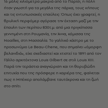
16 μόλις χιλιόμετρα μακριά από το Παρίσι, η πόλη
ήταν γνωστή για τα μεγάλα της πάρκα, τους κήπους
και τις εντυπωσιακές επαύλεις. Όπως έχει γραφτεί, η
θρυλική περφόμερ αγόρασε την έκταση μαζί με την
έπαυλη των περίπου 830τ.μ. από μια πριγκίπισσα
γεννημένη στη Ρουμανία, την Άννα, κόμισσα της
Noailles, στη Μασσαλία. Το γαλλικό κάστρο με το
προσωνύμιο Le Beau-Chene, που σημαίνει «όμορφη
βελανιδιά», είχε σχεδιαστεί και χτιστεί το 1891 από τον
Γάλλο αρχιτέκτονα Louis Gilbert σε στιλ Louis XIII.
Παρά την τεράστια αναγνώριση και τη θορυβώδη
επιτυχία που της πρόσφερε η καριέρα της, φαίνεται
πως η Μπέικερ απολάμβανε ταυτόχρονα και τη ζωή
στο σπίτι.