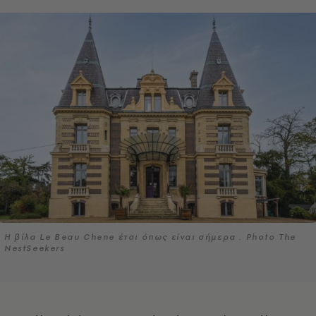
H βίλα Le Beau Chene έτσι όπως είναι σήμερα . Photo The
NestSeekers