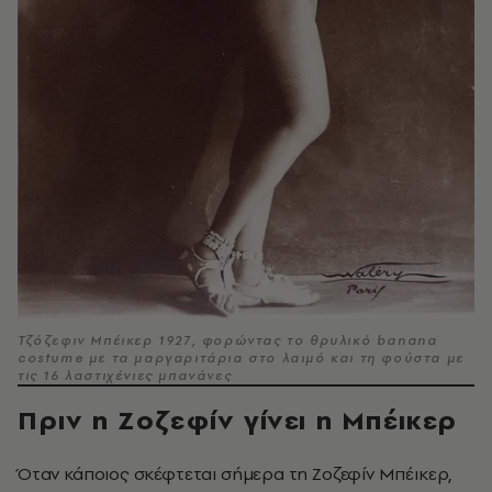
Τζόζεφιν Μπέικερ 1927, φορώντας το θρυλικό banana
costume με τα μαργαριτάρια στο λαιμό και τη φούστα με
τις 16 λαστιχένιες μπανάνες
Πριν η Ζοζεφίν γίνει η Μπέικερ
Όταν κάποιος σκέφτεται σήμερα τη Ζοζεφίν Μπέικερ,