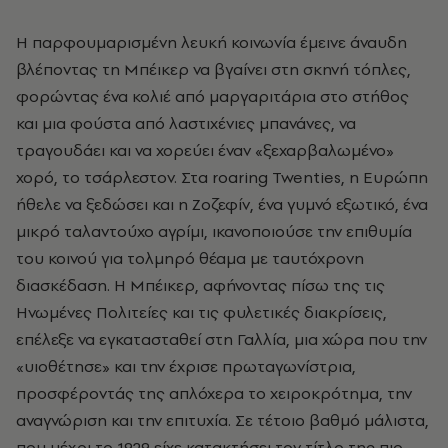
Η παρφουμαρισμένη λευκή κοινωνία έμεινε άναυδη
βλέποντας τη Μπέικερ να βγαίνει στη σκηνή τόπλες,
φορώντας ένα κολιέ από μαργαριτάρια στο στήθος
και μια φούστα από λαστιχένιες μπανάνες, να
τραγουδάει και να χορεύει έναν «ξεχαρβαλωμένο»
χορό, το τσάρλεστον. Στα roaring Twenties, η Ευρώπη
ήθελε να ξεδώσει και η Ζοζεφίν, ένα γυμνό εξωτικό, ένα
μικρό ταλαντούχο αγρίμι, ικανοποιούσε την επιθυμία
του κοινού για τολμηρό θέαμα με ταυτόχρονη
διασκέδαση. Η Μπέικερ, αφήνοντας πίσω της τις
Ηνωμένες Πολιτείες και τις φυλετικές διακρίσεις,
επέλεξε να εγκατασταθεί στη Γαλλία, μια χώρα που την
«υιοθέτησε» και την έχρισε πρωταγωνίστρια,
προσφέροντάς της απλόχερα το χειροκρότημα, την
αναγνώριση και την επιτυχία. Σε τέτοιο βαθμό μάλιστα,
που μέχρι το 1929 είχε κατακτήσει τον τίτλο της πιο