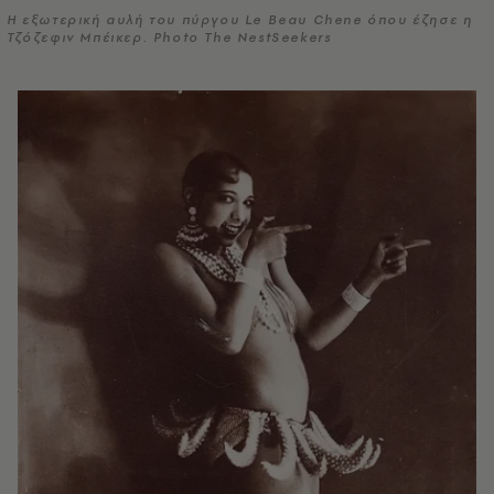
H εξωτερική αυλή του πύργου Le Beau Chene όπου έζησε η
Τζόζεφιν Μπέικερ. Photo The NestSeekers