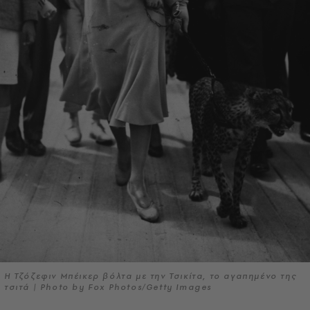
Η Τζόζεφιν Μπέικερ βόλτα με την Τσικίτα, το αγαπημένο της
τσιτά | Photo by Fox Photos/Getty Images