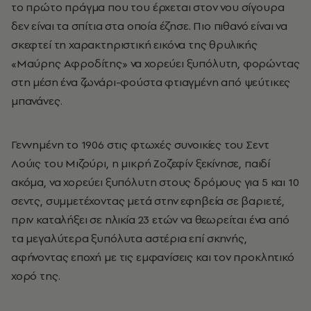
το πρώτο πράγμα που του έρχεται στον νου σίγουρα
δεν είναι τα σπίτια στα οποία έζησε. Πιο πιθανό είναι να
σκεφτεί τη χαρακτηριστική εικόνα της θρυλικής
«Μαύρης Αφροδίτης» να χορεύει ξυπόλυτη, φορώντας
στη μέση ένα ζωνάρι-φούστα φτιαγμένη από ψεύτικες
μπανάνες.
Γεννημένη το 1906 στις φτωχές συνοικίες του Σεντ
Λούις του Μιζούρι, η μικρή
Ζοζεφίν
ξεκίνησε, παιδί
ακόμα, να χορεύει ξυπόλυτη στους δρόμους για 5 και 10
σεντς, συμμετέχοντας μετά στην εφηβεία σε βαριετέ,
πριν καταλήξει σε ηλικία 23 ετών να θεωρείται ένα από
τα μεγαλύτερα ξυπόλυτα αστέρια επί σκηνής,
αφήνοντας εποχή με τις εμφανίσεις και τον προκλητικό
χορό της.