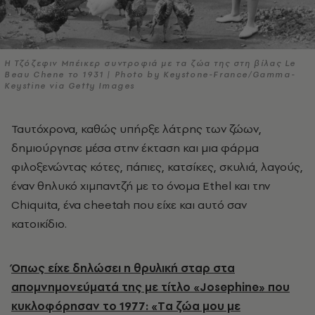
Η Τζόζεφιν Μπέικερ συντροφιά με τα ζώα της στη βίλας Le
Beau Chene το 1931 | Photo by Keystone-France/Gamma-
Keystine via Getty Images
Ταυτόχρονα, καθώς υπήρξε λάτρης των ζώων,
δημιούργησε μέσα στην έκταση και μια φάρμα
φιλοξενώντας κότες, πάπιες, κατσίκες, σκυλιά, λαγούς,
έναν θηλυκό χιμπαντζή με το όνομα Ethel και την
Chiquita, ένα cheetah που είχε και αυτό σαν
κατοικίδιο.
Όπως είχε δηλώσει η θρυλική σταρ στα
απομνημονεύματά της με τίτλο «Josephine» που
κυκλοφόρησαν το 1977: «Tα ζώα μου με