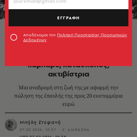
ΕΓΓΡΑΦΗ
Τζόζεφιν Μπέικερ © Keystone-France/Getty Images
Αποδέχομαι την
Πολιτική Προστασίας Προσωπικών
Δεδομένων
LIFESTYLE
Ζοζεφίν Μπέικερ: Χορεύτρια του
καμπαρέ, κατάσκοπος,
ακτιβίστρια
Μια αναδρομή στη ζωή της με αφορμή την
πώληση της έπαυλής της προς 20 εκατομμύρια
ευρώ
Μπήλη Στεφανή
07.02.2026, 10:37
5’ ΔΙΑΒΑΣΜΑ
UPD
07.02.2026, 10:38