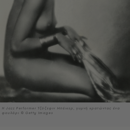
H Jazz Performer Τζόζεφιν Μπέικερ, γυμνή κρατώντας ένα
φουλάρι © Getty Images