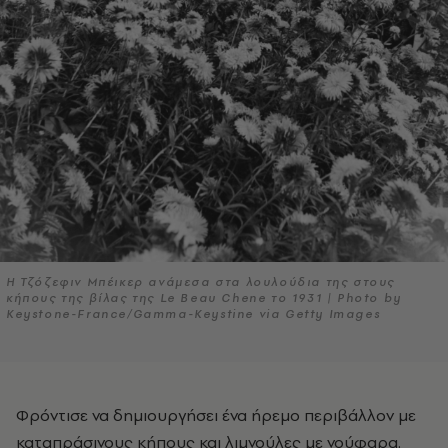
Η Τζόζεφιν Μπέικερ ανάμεσα στα λουλούδια της στους
κήπους της βίλας της Le Beau Chene το 1931 | Photo by
Keystone-France/Gamma-Keystine via Getty Images
Φρόντισε να δημιουργήσει ένα ήρεμο περιβάλλον με
καταπράσινους κήπους και λιμνούλες με νούφαρα.