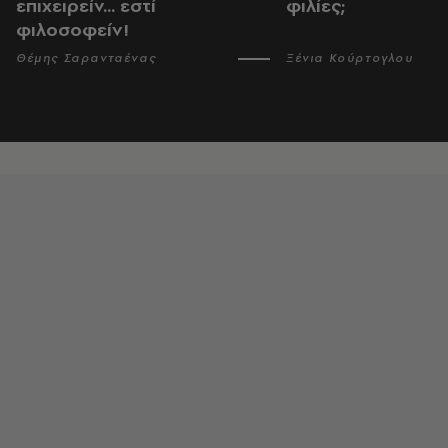
επιχειρείν... εστί
φιλίες;
φιλοσοφείν!
Θέμης Σαρανταένας
Ξένια Κούρτογλου