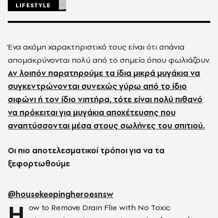
LIFESTYLE
Ένα ακόμη χαρακτηριστικό τους είναι ότι σπάνια
απομακρύνονται πολύ από το σημείο όπου φωλιάζουν.
Αν λοιπόν παρατηρούμε τα ίδια μικρά μυγάκια να
συγκεντρώνονται συνεχώς γύρω από το ίδιο
σιφώνι ή τον ίδιο νιπτήρα, τότε είναι πολύ πιθανό
να πρόκειται για μυγάκια αποχέτευσης που
αναπτύσσονται μέσα στους σωλήνες του σπιτιού.
Οι πιο αποτελεσματικοί τρόποι για να τα
ξεφορτωθούμε
@housekeepingheroesnsw
H
ow to Remove Drain Flie with No Toxic