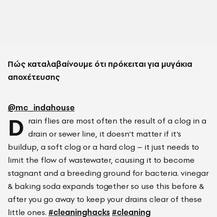
Πώς καταλαβαίνουμε ότι πρόκειται για μυγάκια
αποχέτευσης
@mc_indahouse
D
rain flies are most often the result of a clog in a
drain or sewer line, it doesn't matter if it's
buildup, a soft clog or a hard clog – it just needs to
limit the flow of wastewater, causing it to become
stagnant and a breeding ground for bacteria. vinegar
& baking soda expands together so use this before &
after you go away to keep your drains clear of these
little ones.
#cleaninghacks
#cleaning