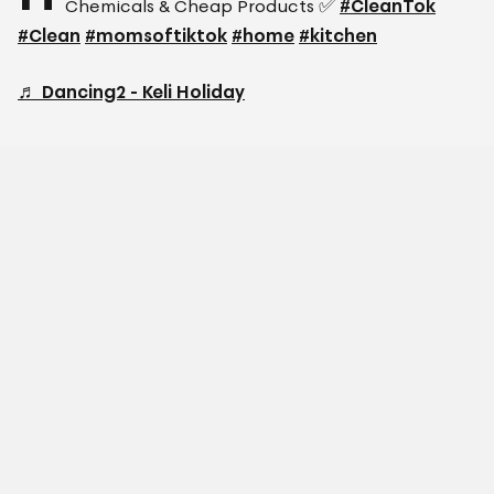
Chemicals & Cheap Products ✅
#CleanTok
#Clean
#momsoftiktok
#home
#kitchen
♬ Dancing2 - Keli Holiday