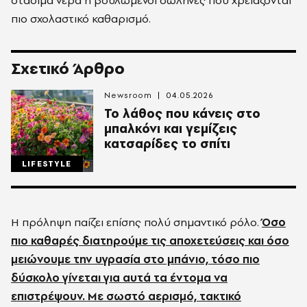
στάσιμα νερά ή βουλωμένοι σωλήνες που χρειάζονται
πιο σχολαστικό καθαρισμό.
Σχετικό Άρθρο
Newsroom
04.05.2026
Το λάθος που κάνεις στο
μπαλκόνι και γεμίζεις
κατσαρίδες το σπίτι
LIFESTYLE
Η πρόληψη παίζει επίσης πολύ σημαντικό ρόλο.
Όσο
πιο καθαρές διατηρούμε τις αποχετεύσεις και όσο
μειώνουμε την υγρασία στο μπάνιο, τόσο πιο
δύσκολο γίνεται για αυτά τα έντομα να
επιστρέψουν. Με σωστό αερισμό, τακτικό