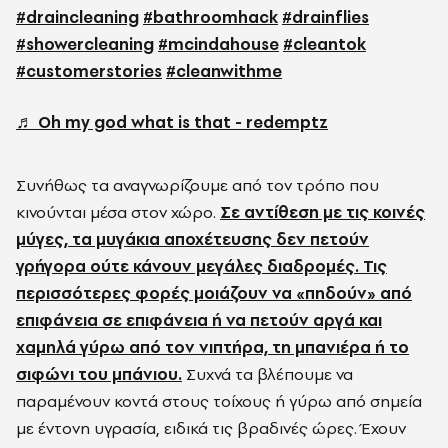
#draincleaning
#bathroomhack
#drainflies
#showercleaning
#mcindahouse
#cleantok
#customerstories
#cleanwithme
♬ Oh my god what is that - redemptz
Συνήθως τα αναγνωρίζουμε από τον τρόπο που
κινούνται μέσα στον χώρο.
Σε αντίθεση με τις κοινές
μύγες, τα μυγάκια αποχέτευσης δεν πετούν
γρήγορα ούτε κάνουν μεγάλες διαδρομές. Τις
περισσότερες φορές μοιάζουν να «πηδούν» από
επιφάνεια σε επιφάνεια ή να πετούν αργά και
χαμηλά γύρω από τον νιπτήρα, τη μπανιέρα ή το
σιφώνι του μπάνιου.
Συχνά τα βλέπουμε να
παραμένουν κοντά στους τοίχους ή γύρω από σημεία
με έντονη υγρασία, ειδικά τις βραδινές ώρες. Έχουν