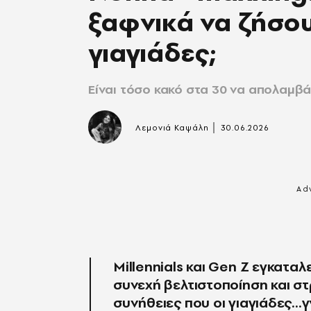
ξαφνικά να ζήσου
γιαγιάδες;
Είναι τόσο κακό στα 30 να απολαμβά
|
Λεμονιά Καψάλη
30.06.2026
Millennials και Gen Z εγκαταλ
συνεχή βελτιστοποίηση και στ
συνήθειες που οι γιαγιάδες..