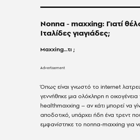
Νonna - maxxing: Γιατί θέ
Ιταλίδες γιαγιάδες;
Μaxxing...τι ;
Όπως είναι γνωστό το internet λατρεύ
γεννήθηκε μια ολόκληρη η οικογένεια 
healthmaxxing – αν κάτι μπορεί να γί
αποδοτικό, υπάρχει ήδη ένα τρεντ πο
εμφανίστηκε το nonna-maxxing για να