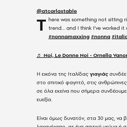
@atcarlastable
T
here was something not sitting 
trend… and I think I’ve worked it
#nonnamaxxing
#nonna
#ital
♬ Noi, Le Donne Noi - Ornella Vano
Η εικόνα της Ιταλίδας
γιαγιάς
συνδέετ
στο σπιτικό φαγητό, στις ανθρώπινες
σε όλα εκείνα που σήμερα συνδέουμε
ευεξία.
Είναι όμως δυνατόν, στα 30 μας, να
λαχανόκηπο, σε ένα σπιτικό γεύμα ή σε