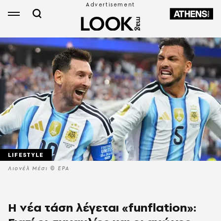
LIFESTYLE
Λιονέλ Μέσι © EPA
Η νέα τάση λέγεται «funflation»: