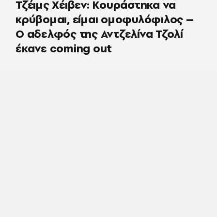
Τζέιμς Χέιβεν: Κουράστηκα να
κρύβομαι, είμαι ομοφυλόφιλος –
Ο αδελφός της Αντζελίνα Τζολί
έκανε coming out