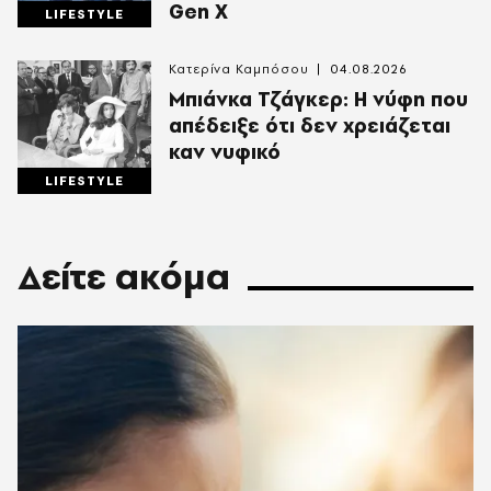
Gen X
LIFESTYLE
Κατερίνα Καμπόσου
04.08.2026
Mπιάνκα Τζάγκερ: Η νύφη που
απέδειξε ότι δεν χρειάζεται
καν νυφικό
LIFESTYLE
Δείτε ακόμα