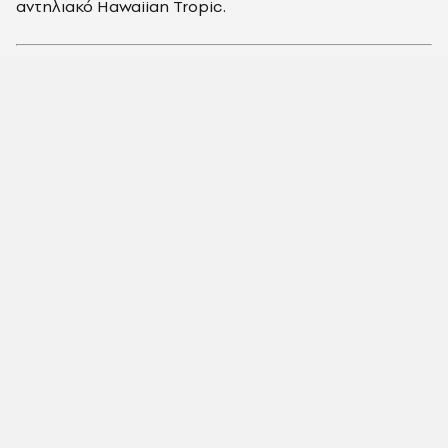
αντηλιακό Ηawaiian Tropic.