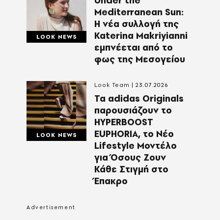
Under the
Mediterranean Sun:
Η νέα συλλογή της
Katerina Makriyianni
LOOK NEWS
εμπνέεται από το
φως της Μεσογείου
Look Team
23.07.2026
Τα adidas Originals
παρουσιάζουν το
HYPERBOOST
EUPHORIA, το Νέο
LOOK NEWS
Lifestyle Μοντέλο
για Όσους Ζουν
Κάθε Στιγμή στο
Έπακρο