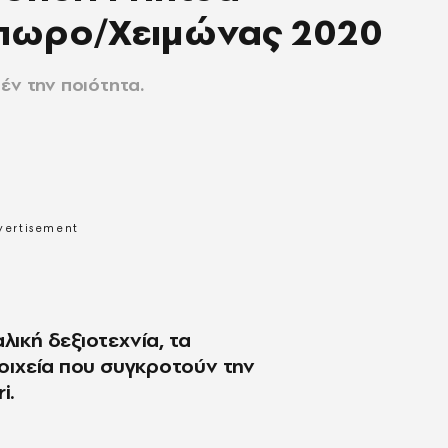
πωρο/Χειμώνας 2020
έν την ποιότητα.
λική δεξιοτεχνία, τα
τοιχεία που συγκροτούν την
i.