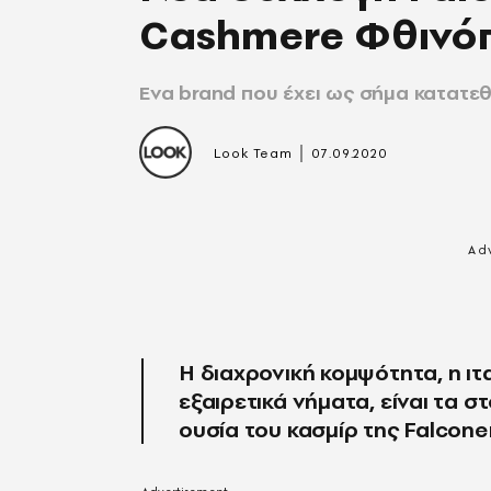
Cashmere Φθινό
Ένα brand που έχει ως σήμα κατατεθ
|
Look Team
07.09.2020
H διαχρονική κομψότητα, η ιτα
εξαιρετικά νήματα, είναι τα σ
ουσία του κασμίρ της Falconer