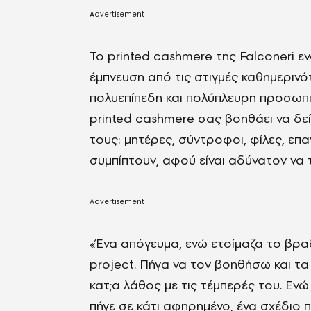
Το printed cashmere της Falconeri ε
έμπνευση από τις στιγμές καθημεριν
πολυεπίπεδη και πολύπλευρη προσωπικ
printed cashmere σας βοηθάει να δείτ
τους: μητέρες, σύντροφοι, φίλες, επ
συμπίπτουν, αφού είναι αδύνατον να τ
«Ένα απόγευμα, ενώ ετοίμαζα το βραδ
project. Πήγα να τον βοηθήσω και τ
κατ;a λάθος με τις τέμπερές του. Ε
πήγε σε κάτι αφηρημένο, ένα σχέδιο 