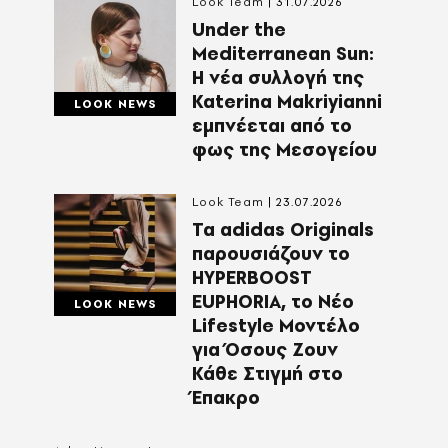
Look Team
31.07.2026
Under the
Mediterranean Sun:
Η νέα συλλογή της
Katerina Makriyianni
LOOK NEWS
εμπνέεται από το
φως της Μεσογείου
Look Team
23.07.2026
Τα adidas Originals
παρουσιάζουν το
HYPERBOOST
EUPHORIA, το Νέο
LOOK NEWS
Lifestyle Μοντέλο
για Όσους Ζουν
Κάθε Στιγμή στο
Έπακρο