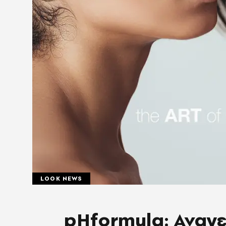
LOOK NEWS
pHformula: Αναγε