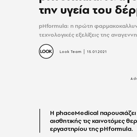
την υγεία του δέ
pHformula: η πρώτη φαρμακοκαλλυντ
τεχνολογικές εξελίξεις της αναγεννη
|
Look Team
15.01.2021
Η phaceMedical παρουσιάζει 
αισθητικής τις καινοτόμες θε
εργαστηρίου της pHformula.