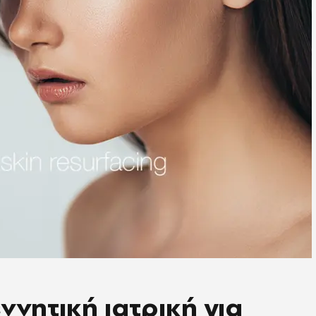
ννητική ιατρική για