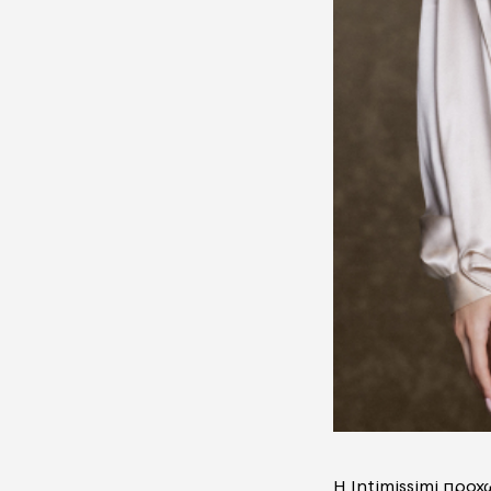
Η
Intimissimi
προχω