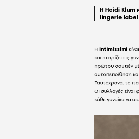
Η Heidi Klum 
lingerie label
Η
Intimissimi
είνα
και στηρίζει τις γ
πρώτου σουτιέν μέ
αυτοπεποίθηση και
Ταυτόχρονα, το ιτ
Οι συλλογές είναι 
κάθε γυναίκα να αι