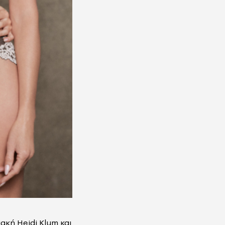
ιακή
Heidi
Klum
και