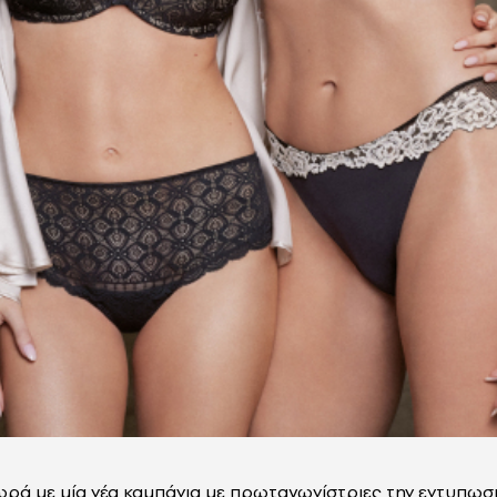
ρά με μία νέα καμπάνια με πρωταγωνίστριες την εντυπωσ