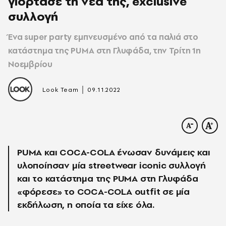
γιόρτασε τη νέα της, exclusive
συλλογή
Ένα super party εμπνευσμένο από τα παλιά στο
κατάστημα της PUMA στη Γλυφάδα, την Τρίτη 1η
Νοεμβρίου
|
Look Team
09.11.2022
PUMA και COCA-COLA ένωσαν δυνάμεις και
υλοποίησαν μία streetwear iconic συλλογή
και το κατάστημα της PUMA στη Γλυφάδα
«φόρεσε» τo COCA-COLA outfit σε μία
εκδήλωση, η οποία τα είχε όλα.