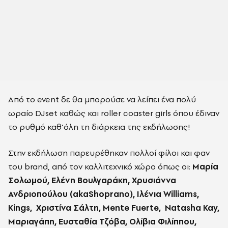
Από το event δε θα μπορούσε να λείπει ένα πολύ
ωραίο DJset καθώς και roller coaster girls όπου έδιναν
το ρυθμό καθ’όλη τη διάρκεια της εκδήλωσης!
Στην εκδήλωση παρευρέθηκαν πολλοί φίλοι και φαν
του brand, από τον καλλιτεχνικό χώρο όπως οι:
Μαρία
Σολωμού, Ελένη Βουλγαράκη, Χρυσιάννα
Ανδριοπούλου (
akaShoprano
), Ιλένια
Williams
,
Kings
, Χριστίνα Σάλτη,
Mente Fuerte
,
Natasha Kay
,
Μαριαγάπη, Ευσταθία Τζόβα, Ολίβια Φιλίππου,