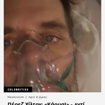
CELEBRITIES
Newsroom
πριν 4 ώρες
Πέρεζ Χίλτον: «Κάρμα!» - Αντί