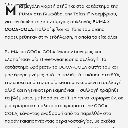
Μ
ία μεγάλη γιορτή στήθηκε στο κατάστημα της
η
PUMA στη Γλυφάδα, την Τρίτη 1
Νοεμβρίου,
για την άφιξη της καινούργιας συλλογής
PUMA x
COCA-
COLA
. Πολλοί φίλοι και fans του brand
παρευρέθηκαν στην εκδήλωση, η οποία τα είχε όλα!
PUMA και COCA-COLA ένωσαν δυνάμεις και
υλοποίησαν μία streetwear iconic συλλογή! Το
κατάστημα «φόρεσε» τo COCA-COLA outfit του και
μας έφερε μνήμες από τα παλιά, τότε κάπου στα 80’s,
την εποχή από την οποία είναι εμπνευσμένη η συλλογή
αλλά και η γενικότερη καμπάνια! H συλλογή τράβηξε
τα βλέμματα, με hoodies και T-shirts να κυριαρχούν, σε
μία χρωματική παλέτα στα χρώματα της COCA-
COLA, κάνοντας αναδρομή από το παρελθόν στο
παρόν καιαποπνέοντας αέρα νοσταλγίας, με σχέδια