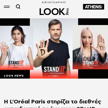
LOOK NEWS
Η L’Oréal Paris στηρίζει το διεθνές