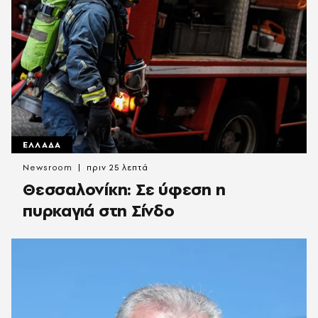
ΕΛΛΑΔΑ
Newsroom
πριν 25 λεπτά
Θεσσαλονίκη: Σε ύφεση η
πυρκαγιά στη Σίνδο