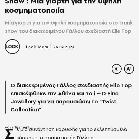
Show : Μία γιορτή για την υψηλή
κοσμηματοποιία
Μία γιορτή για την υψηλή κοσμηματοποιία στο trunk
show του διακεκριμένου Γάλλου σχεδιαστή Elie Top
|
Look Team
26.06.2024
O διακεκριμένος Γάλλος σχεδιαστής Elie Top
επισκέφθηκε την Αθήνα και το i – D Fine
Jewellery για να παρουσιάσει το "Twist
Collection"
Σ
ε μία συνάντηση κορυφής για το εκλεπτυσμένο
κόσμημα, ο οραματιστής Γάλλος