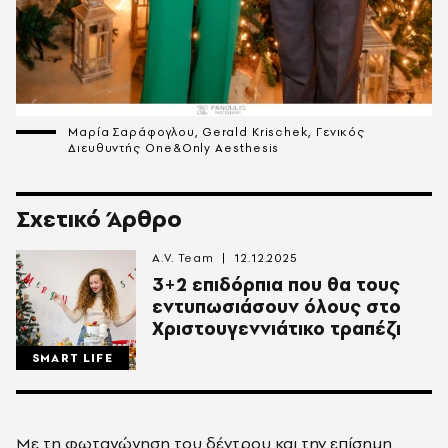
Μαρία Σαράφογλου, Gerald Krischek, Γενικός
Διευθυντής One&Only Aesthesis
Σχετικό Άρθρο
A.V. Team
12.12.2025
3+2 επιδόρπια που θα τους
εντυπωσιάσουν όλους στο
Χριστουγεννιάτικο τραπέζι
SMART LIFE
Με τη φωταγώγηση του δέντρου και την επίσημη