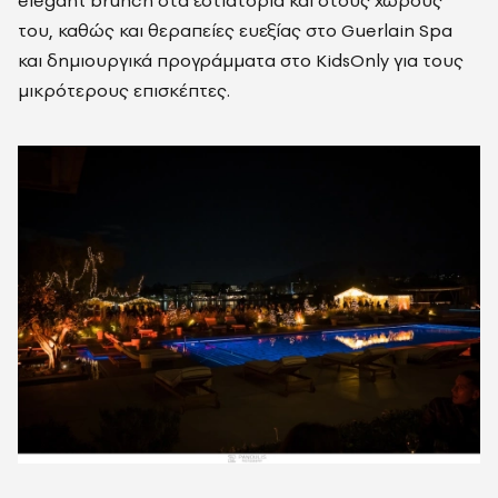
elegant brunch στα εστιατόρια και στους χώρους
του, καθώς και θεραπείες ευεξίας στο Guerlain Spa
και δημιουργικά προγράμματα στο KidsOnly για τους
μικρότερους επισκέπτες.