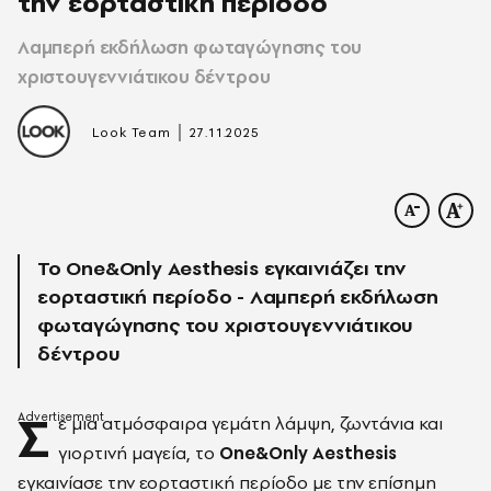
την εορταστική περίοδο
Λαμπερή εκδήλωση φωταγώγησης του
χριστουγεννιάτικου δέντρου
|
Look Team
27.11.2025
Το One&Only Aesthesis εγκαινιάζει την
εορταστική περίοδο - Λαμπερή εκδήλωση
φωταγώγησης του χριστουγεννιάτικου
δέντρου
Σ
ε μια ατμόσφαιρα γεμάτη λάμψη, ζωντάνια και
γιορτινή μαγεία, το
One&Only Aesthesis
εγκαινίασε την εορταστική περίοδο με την επίσημη