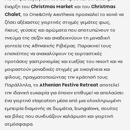
έναρξη του
Christmas Market
και του
Christmas
Chalet
, το One&Only Aesthesis προσκαλεί το κοινό να
ζήσει αξέχαστες γιορτινές στιγμές γεμάτες φως,
ήχους, γεύσεις και αρώματα που αποτυπώνουν το
πνεύμα της σεζόν και αναδεικνύουν τη μοναδική
γοητεία της Αθηναϊκής Ριβιέρας. Παρακινεί τους
επισκέπτες να ανακαλύψουν τις εορταστικές
προτάσεις γαστρονομίας και ευεξίας του resort και να
μοιραστούν μοναδικές στιγμές με οικογένεια και
φίλους, πραγματοποιώντας την κράτησή τους.
Παράλληλα, το
Athenian Festive Retreat
αποτελεί
την ιδανική ευκαιρία για όποιον επιθυμεί να απολαύσει
ένα γιορτινό staycation μέσα από μια ολοκληρωμένη
εμπειρία διαμονής σε δωμάτια, bungalows, σουίτες
και βίλες που συνδυάζουν χαλάρωση και γιορτινή
ατμόσφαιρα.