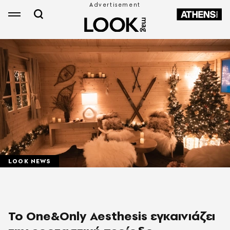
LOOK NEWS
Το One&Only Aesthesis εγκαινιάζει