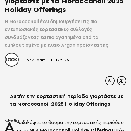
γιορτάστε με τα Moroccanoil 2025
Holiday Offerings
Η Moroccanoil έχει δημιουργήσει τις πιο
εντυπωσιακές εορταστικές συλλογές
συνδυάζοντας τα πιο αγαπημένα από τα
εμπλουτισμένα με έλαιο Argan προϊόντα της
|
Look Team
11.12.2025
Αυτήν την εορταστική περίοδο γιορτάστε με
τα Moroccanoil 2025 Holiday Offerings
Α
νακαλύψτε το θαύμα της εορταστικής περιόδου
με τα
ΝΕΑ
Moroccanoil Holiday Offerings
! Εάν