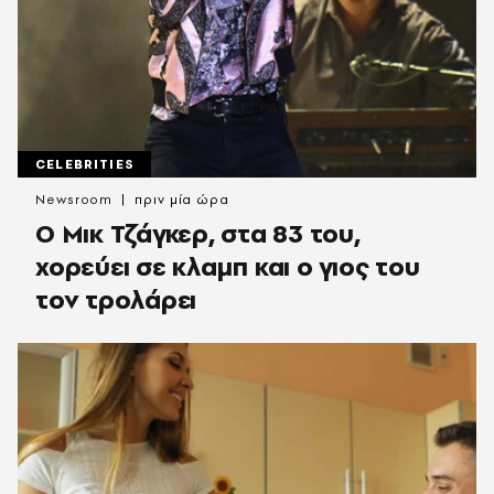
CELEBRITIES
Newsroom
πριν μία ώρα
Ο Μικ Τζάγκερ, στα 83 του,
χορεύει σε κλαμπ και ο γιος του
τον τρολάρει