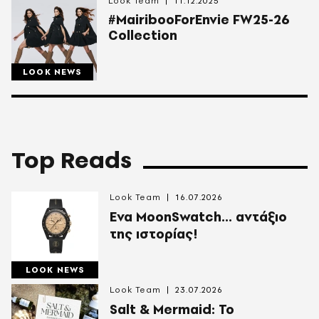
Look Team
11.12.2025
#MairibooForEnvie FW25-26
Collection
LOOK NEWS
Top Reads
Look Team
16.07.2026
Ενα MoonSwatch... αντάξιο
της ιστορίας!
LOOK NEWS
Look Team
23.07.2026
Salt & Mermaid: Το