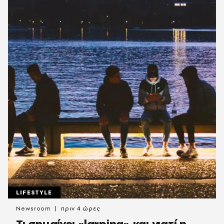
LIFESTYLE
Newsroom
πριν 4 ώρες
Τι σημαίνει «larping» και γιατί η