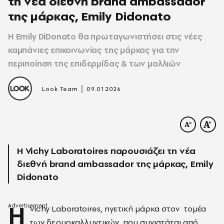
τη νέα διεθνή brand ambassador
της μάρκας, Emily Didonato
Η Emily DiDonato θα πρωταγωνιστήσει στις νέες
καμπάνιες επικοινωνίας της μάρκας για την
περιποίηση της επιδερμίδας & των μαλλιών
|
Look Team
09.01.2026
Η Vichy Laboratoires παρουσιάζει τη νέα
διεθνή brand ambassador της μάρκας, Emily
Didonato
Η
Vichy Laboratoires, ηγετική μάρκα στον
τομέα
των δερμοκαλλυντικών, που συνιστάται από