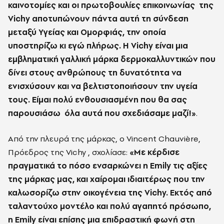
καινοτομίες και οι πρωτοβουλίες επικοινωνίας
της
Vichy αποτυπώνουν πάντα αυτή τη σύνδεση
μεταξύ Yγείας και Oμορφιάς, την οποία
υποστηρίζω κι εγώ πλήρως. Η Vichy είναι μια
εμβληματική γαλλική μάρκα δερμοκαλλυντικών που
δίνει στους ανθρώπους τη δυνατότητα να
ενισχύσουν και να βελτιστοποιήσουν την υγεία
τους. Eίμαι πολύ ενθουσιασμένη που θα σας
παρουσιάσω
όλα αυτά που σχεδιάσαμε μαζί!»
.
Από την πλευρά της μάρκας, ο Vincent Chauvière,
Πρόεδρος της Vichy , σχολίασε:
«Με κέρδισε
πραγματικά το πόσο ενσαρκώνει η Emily τις αξίες
της μάρκας μας, και χαίρομαι ιδιαιτέρως που την
καλωσορίζω στην οικογένεια της Vichy. Εκτός από
ταλαντούχο μοντέλο και πολύ αγαπητό πρόσωπο,
η Emily είναι επίσης μια επιδραστική φωνή στη