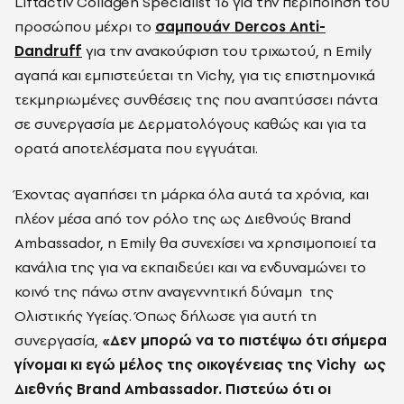
Liftactiv Collagen Specialist 16 για την περιποίηση του
προσώπου μέχρι το
σαμπουάν Dercos Anti-
Dandruff
για την ανακούφιση του τριχωτού, η Emily
αγαπά και εμπιστεύεται τη Vichy, για τις επιστημονικά
τεκμηριωμένες συνθέσεις της που αναπτύσσει πάντα
σε συνεργασία με Δερματολόγους καθώς και για τα
ορατά αποτελέσματα που εγγυάται.
Έχοντας αγαπήσει τη μάρκα όλα αυτά τα χρόνια, και
πλέον μέσα από τον ρόλο της ως Διεθνούς Brand
Ambassador, η Emily θα συνεχίσει να χρησιμοποιεί τα
κανάλια της για να εκπαιδεύει και να ενδυναμώνει το
κοινό της πάνω στην αναγεννητική δύναμη
της
Ολιστικής Υγείας. Όπως δήλωσε για αυτή τη
συνεργασία,
«Δεν μπορώ να το πιστέψω ότι σήμερα
γίνομαι κι εγώ μέλος της οικογένειας της Vichy
ως
Διεθνής Brand Ambassador. Πιστεύω ότι οι