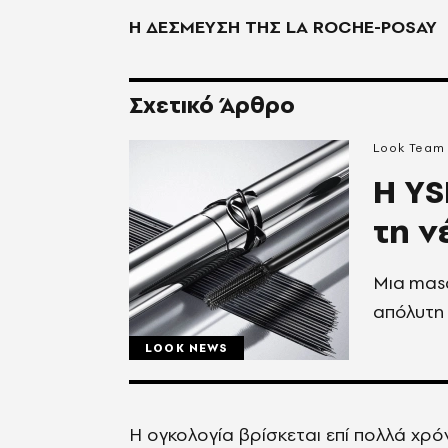
Η ΔΕΣΜΕΥΣΗ ΤΗΣ
LA ROCHE-POSAY
Σχετικό Άρθρο
Look Team
Η YS
τη ν
Mια masc
απόλυτη 
LOOK NEWS
Η ογκολογία βρίσκεται επί πολλά χρ