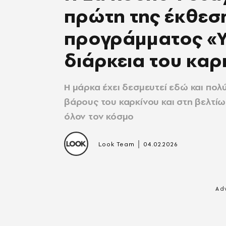
πρώτη της έκθεση
προγράμματος «Υ
διάρκεια του καρ
H μάρκα έχει δεσμευτεί εδώ και πολ
βάρους του καρκίνου και στη βελτί
όλον τον κόσμο
|
Look Team
04.02.2026