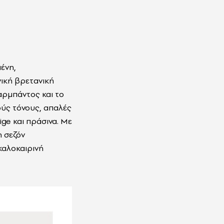
ένη,
νική βρετανική
αρμπάντος και το
ούς τόνους, απαλές
ige και πράσινα. Με
η σεζόν
καλοκαιρινή