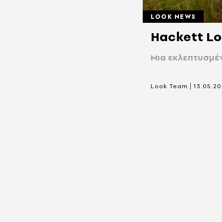
LOOK NEWS
Hackett L
Mια εκλεπτυσμέν
|
Look Team
13.05.2