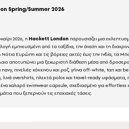
don Spring/Summer 2026
οκαίρι 2026, η
Hackett London
παρουσιάζει μια εκλεπτυσμ
λογή εμπνευσμένη από τα ταξίδια, την άνεση και τη διαχρο
 Νότια Ευρώπη και τις βόρειες ακτές έως την Ινδία, τα Μπ
λαιο αποτυπώνει μια ξεχωριστή διάθεση μέσα από δροσερ
navy, πινελιές κόκκινου και ροζ, γήινα off-white, tan και be
λινά overshirts, πλεκτά polos και travel-ready υφάσματα, 
ένα χαλαρό swimwear capsule, σχεδιασμένο για effortless 
άτια που ξεπερνούν τις εποχιακές τάσεις.