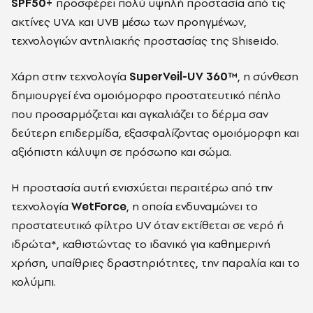
SPF50+
προσφέρει πολύ υψηλή προστασία από τις
ακτίνες UVA και UVB μέσω των προηγμένων,
τεχνολογιών αντηλιακής προστασίας της S
hiseido
.
Χάρη στην τεχνολογία
SuperVeil-UV 360™
, η σύνθεση
δημιουργεί ένα ομοιόμορφο προστατευτικό πέπλο
που προσαρμόζεται και αγκαλιάζει το δέρμα σαν
δεύτερη επιδερμίδα, εξασφαλίζοντας ομοιόμορφη και
αξιόπιστη κάλυψη σε πρόσωπο και σώμα.
Η προστασία αυτή ενισχύεται περαιτέρω από την
τεχνολογία
WetForce
, η οποία ενδυναμώνει το
προστατευτικό φίλτρο UV όταν εκτίθεται σε νερό ή
ιδρώτα*, καθιστώντας το ιδανικό για καθημερινή
χρήση, υπαίθριες δραστηριότητες, την παραλία και το
κολύμπι.