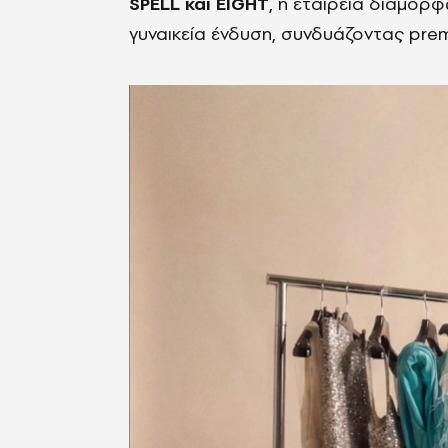
SPELL και EIGHT
, η εταιρεία διαμορ
γυναικεία ένδυση, συνδυάζοντας prem