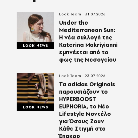
Look Team
31.07.2026
Under the
Mediterranean Sun:
Η νέα συλλογή της
Katerina Makriyianni
LOOK NEWS
εμπνέεται από το
φως της Μεσογείου
Look Team
23.07.2026
Τα adidas Originals
παρουσιάζουν το
HYPERBOOST
EUPHORIA, το Νέο
LOOK NEWS
Lifestyle Μοντέλο
για Όσους Ζουν
Κάθε Στιγμή στο
Έπακρο