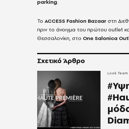
parking
.
Το
ACCESS Fashion Bazaar
στη Διεθ
πριν το άνοιγμα του πρώτου outlet 
Θεσσαλονίκη, στο
One Salonica
Out
Σχετικό Άρθρο
Look Team
#Υψ
#Hau
μόδα
Dia