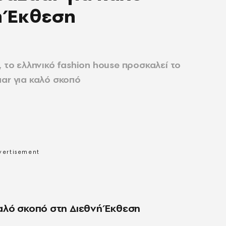
ή Έκθεση
, το ελληνικό fashion house προσκαλεί το
ar για καλό σκοπό
αλό σκοπό στη Διεθνή Έκθεση