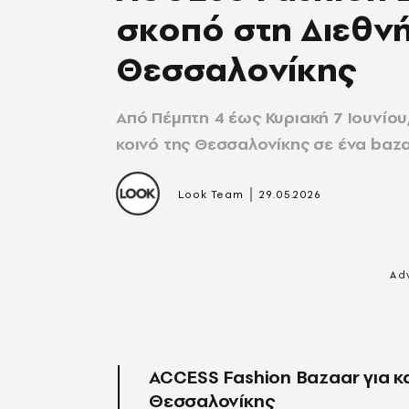
σκοπό στη Διεθν
Θεσσαλονίκης
Από Πέμπτη 4 έως Κυριακή 7 Ιουνίου
κοινό της Θεσσαλονίκης σε ένα baza
|
Look Team
29.05.2026
ACCESS Fashion Bazaar για κ
Θεσσαλονίκης