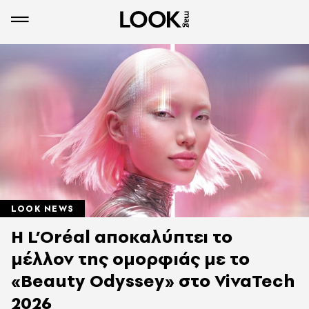
LOOK NEWS
Η L’Oréal αποκαλύπτει το
μέλλον της ομορφιάς με το
«Beauty Odyssey» στο VivaTech
2026