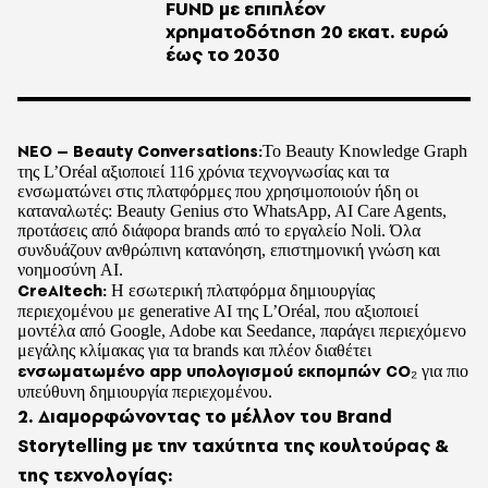
FUND με επιπλέον
χρηματοδότηση 20 εκατ. ευρώ
έως το 2030
ΝΕΟ – Beauty Conversations:
Το Beauty Knowledge Graph
της L’Oréal αξιοποιεί 116 χρόνια τεχνογνωσίας και τα
ενσωματώνει στις πλατφόρμες που χρησιμοποιούν ήδη οι
καταναλωτές: Beauty Genius στο WhatsApp, AI Care Agents,
προτάσεις από διάφορα brands από το εργαλείο Noli. Όλα
συνδυάζουν ανθρώπινη κατανόηση, επιστημονική γνώση και
νοημοσύνη AI.
CreAItech:
Η εσωτερική πλατφόρμα δημιουργίας
περιεχομένου με generative AI της L’Oréal, που αξιοποιεί
μοντέλα από Google, Adobe και Seedance, παράγει περιεχόμενο
μεγάλης κλίμακας για τα brands και πλέον διαθέτει
ενσωματωμένο app υπολογισμoύ εκπομπών CO
₂
για πιο
υπεύθυνη δημιουργία περιεχομένου.
2. Διαμορφώνοντας το μέλλον του Brand
Storytelling με την ταχύτητα της κουλτούρας &
της τεχνολογίας: