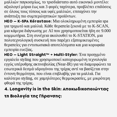
μαλλιών παγκοσμίως, το τρισδιάστατο αυτό εικονικό μοντέλο:
αξιολογεί μόρια έως και 3 φορές ταχύτερα, προβλέπει επιδόσεις
σε όλους τους τύπους και υφές μαλλιών, επιταχύνει την
ανάπτυξη πιο συμπεριληπτικών προϊόντων.
ΝΕΟ – K-SPA Kérastase:
Μια ολοκληρωμένη εμπειρία spa
για τριχωτό και μαλλιά. Κάθε θεραπεία ξεκινά με το K-SCAN,
μια κάμερα διάγνωσης με AI που χρησιμοποιείται ήδη σε 9.000
κομμωτήρια. Στη συνέχεια ακολουθεί το K-STATION, μια
πολυτεχνολογική συσκευή που παρέχει εξατομικευμένες
θεραπείες για εντυπωσιακά αποτελέσματα και μια κορυφαία
εμπειρία ευεξίας.
ΝΕΟ – Light Straight™ + Multi-Styler:
Ένα προηγμένο
εργαλείο styling που χρησιμοποιεί κατοχυρωμένη τεχνολογία
εγγύς υπέρυθρης ακτινοβολίας (Near-IR) για να διαμορφώνει τα
εσωτερικά δεσμά υδρογόνου της τρίχας αντί να βασίζεται στην
έντονη θερμότητα, που είναι επιβλαβής για τα μαλλιά. Για
καλύτερο styling, σε χαμηλότερες θερμοκρασίες, με μικρότερη
φθορά της τρίχας.
4. Longevity is in the Skin: Αποκωδικοποιώντας
τη Βιολογία της Γήρανσης: