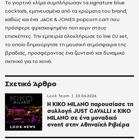
Το γιορτινό κλίμα συμπλήρωσαν τα signature blue
cocktails, εμπνευσμένα από τα χρώματα του brand,
καθώς και ένα JACK & JONES popcorn cart που
πρόσφερε φρεσκοψημένο ποπ κορν στους
επισκέπτες. Την εμπειρία ολοκλήρωσε το live DJ set,
το οποίο δημιούργησε τη μουσική ατμόσφαιρα της
βραδιάς, προσφέροντας ένα ζωντανό και δυναμικό
σκηνικό για το κοινό.
Σχετικό Άρθρο
Look Team
23.06.2026
Η KIKO MILANO παρουσίασε τη
συλλογή JUST CAVALLI x KIKO
MILANO σε ένα μοναδικό
event στην Αθηναϊκή Ριβιέρα
LOOK NEWS