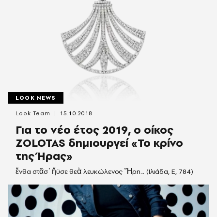
LOOK NEWS
Look Team
15.10.2018
Για το νέο έτος 2019, ο οίκος
ΖOLOTAS δημιουργεί «Το κρίνο
της Ήρας»
ἔνθα στᾶσ᾿ ἤϋσε θεὰ λευκώλενος Ἥρη... (Ιλιάδα, E, 784)