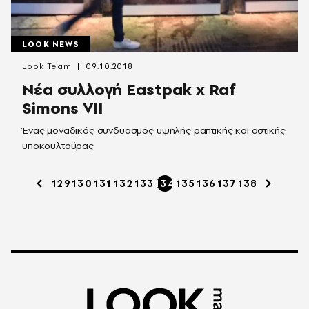
LOOK NEWS
Look Team
09.10.2018
Νέα συλλογή Eastpak x Raf
Simons VII
Ένας μοναδικός συνδυασμός υψηλής ραπτικής και αστικής
υποκουλτούρας
129
130
131
132
133
134
135
136
137
138