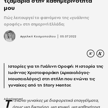
τζαμαρία στην καθημερινότητά
μου
Πώς λειτουργεί το φαινόμενο της «γυάλινης
οροφής» στη σημερινή Ελλάδα;
|
Αγγελική Κοσμοπούλου
05.07.2022
Ιστορίες για τη Γυάλινη Οροφή: Η ιστορία της
Ιωάννας Χριστοφοράκη (Αρχαιολόγος-
Μουσειολόγος) στη στήλη που ενώνει τις
γυναίκες από τη Story Mentor.
Τ
ι ενώνει γυναίκες με διαφορετικά επαγγέλματα,
όπως μια δικηγόρο, μια χημικό, μια καθηγήτρια