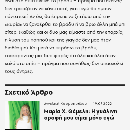
είναι στο σπίτι εκείνο το βράδυ − πράγμα που εκείνος
δεν χρειαζόταν να κάνει ποτέ, γιατί εγώ θα ήμουν
πάντα εκεί. Αν όχι, θα έπρεπε να ζητήσω από την
«κυρία» να ξαναέρθει το βράδυ ή να βρω άλλη μπέιμπι
σίτερ. (Καθώς και οι δυο μας είμαστε από την επαρχία,
η λύση του παππού και της γιαγιάς δεν μας ήταν
διαθέσιμη). Και μετά να περάσω το βράδυ,
τσεκάροντας μια-δυο φορές ότι όλα και όλοι ήταν
καλά στο σπίτι − πράγμα που συνήθως δεν απασχολεί
τους άντρες.
Σχετικό Άρθρο
Αγγελική Κοσμοπούλου
19.07.2022
Μαρία Χ. Θέμελη: Η γυάλινη
οροφή μου είμαι μόνο εγώ