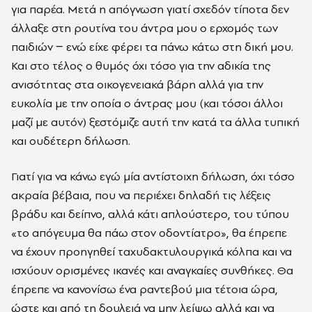
για παρέα. Μετά η απόγνωση γιατί σχεδόν τίποτα δεν
άλλαξε στη ρουτίνα του άντρα μου ο ερχομός των
παιδιών − ενώ είχε φέρει τα πάνω κάτω στη δική μου.
Και στο τέλος ο θυμός όχι τόσο για την αδικία της
ανισότητας στα οικογενειακά βάρη αλλά για την
ευκολία με την οποία ο άντρας μου (και τόσοι άλλοι
μαζί με αυτόν) ξεστόμιζε αυτή την κατά τα άλλα τυπική
και ουδέτερη δήλωση.
Γιατί για να κάνω εγώ μία αντίστοιχη δήλωση, όχι τόσο
ακραία βέβαια, που να περιέχει δηλαδή τις λέξεις
βράδυ και δείπνο, αλλά κάτι απλούστερο, του τύπου
«το απόγευμα θα πάω στον οδοντίατρο», θα έπρεπε
να έχουν προηγηθεί ταχυδακτυλουργικά κόλπα και να
ισχύουν ορισμένες ικανές και αναγκαίες συνθήκες. Θα
έπρεπε να κανονίσω ένα ραντεβού μια τέτοια ώρα,
ώστε και από τη δουλειά να μην λείψω αλλά και να