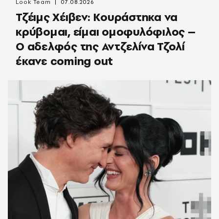
Look Team
07.08.2026
Τζέιμς Χέιβεν: Κουράστηκα να
κρύβομαι, είμαι ομοφυλόφιλος –
Ο αδελφός της Αντζελίνα Τζολί
έκανε coming out