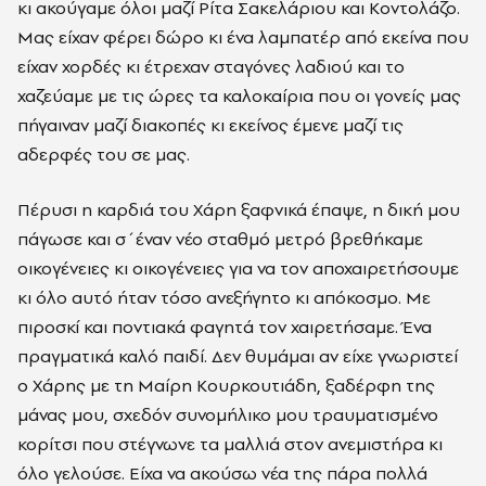
κι ακούγαμε όλοι μαζί Ρίτα Σακελάριου και Κοντολάζο.
Μας είχαν φέρει δώρο κι ένα λαμπατέρ από εκείνα που
είχαν χορδές κι έτρεχαν σταγόνες λαδιού και το
χαζεύαμε με τις ώρες τα καλοκαίρια που οι γονείς μας
πήγαιναν μαζί διακοπές κι εκείνος έμενε μαζί τις
αδερφές του σε μας.
Πέρυσι η καρδιά του Χάρη ξαφνικά έπαψε, η δική μου
πάγωσε και σ΄έναν νέο σταθμό μετρό βρεθήκαμε
οικογένειες κι οικογένειες για να τον αποχαιρετήσουμε
κι όλο αυτό ήταν τόσο ανεξήγητο κι απόκοσμο. Με
πιροσκί και ποντιακά φαγητά τον χαιρετήσαμε. Ένα
πραγματικά καλό παιδί. Δεν θυμάμαι αν είχε γνωριστεί
ο Χάρης με τη Μαίρη Κουρκουτιάδη, ξαδέρφη της
μάνας μου, σχεδόν συνομήλικο μου τραυματισμένο
κορίτσι που στέγνωνε τα μαλλιά στον ανεμιστήρα κι
όλο γελούσε. Είχα να ακούσω νέα της πάρα πολλά