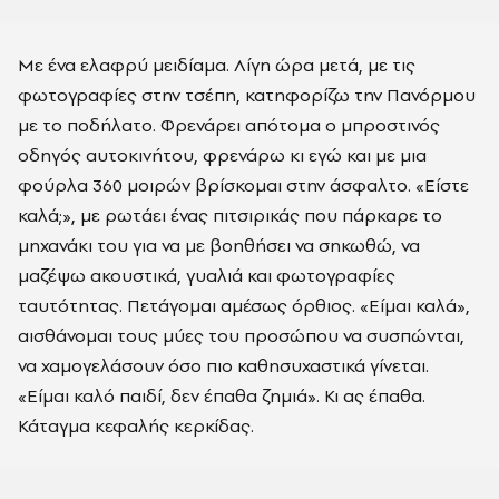
Με ένα ελαφρύ μειδίαμα. Λίγη ώρα μετά, με τις
φωτογραφίες στην τσέπη, κατηφορίζω την Πανόρμου
με το ποδήλατο. Φρενάρει απότομα ο μπροστινός
οδηγός αυτοκινήτου, φρενάρω κι εγώ και με μια
φούρλα 360 μοιρών βρίσκομαι στην άσφαλτο. «Είστε
καλά;», με ρωτάει ένας πιτσιρικάς που πάρκαρε το
μηχανάκι του για να με βοηθήσει να σηκωθώ, να
μαζέψω ακουστικά, γυαλιά και φωτογραφίες
ταυτότητας. Πετάγομαι αμέσως όρθιος. «Είμαι καλά»,
αισθάνομαι τους μύες του προσώπου να συσπώνται,
να χαμογελάσουν όσο πιο καθησυχαστικά γίνεται.
«Είμαι καλό παιδί, δεν έπαθα ζημιά». Κι ας έπαθα.
Κάταγμα κεφαλής κερκίδας.