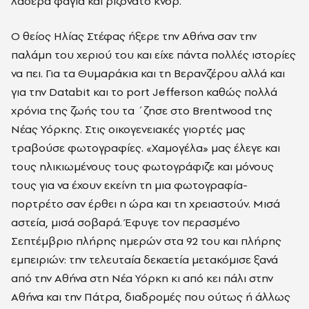
λαδερά φαγιά και ριζονάτο κνορ.
Ο θείος Ηλίας Στέφας ήξερε την Αθήνα σαν την
παλάμη του χεριού του και είχε πάντα πολλές ιστορίες
να πει. Για τα Θυμαράκια και τη Βερανζέρου αλλά και
για την Databit και το port Jefferson καθώς πολλά
χρόνια της ζωής του τα ΄ζησε στο Brentwood της
Νέας Υόρκης. Στις οικογενειακές γιορτές μας
τραβούσε φωτογραφίες. «Χαμογέλα» μας έλεγε και
τους ηλικιωμένους τους φωτογράφιζε και μόνους
τους για να έχουν εκείνη τη μια φωτογραφία-
πορτρέτο σαν έρθει η ώρα και τη χρειαστούν. Μισά
αστεία, μισά σοβαρά. Έφυγε τον περασμένο
Σεπτέμβριο πλήρης ημερών στα 92 του και πλήρης
εμπειριών: την τελευταία δεκαετία μετακόμισε ξανά
από την Αθήνα στη Νέα Υόρκη κι από κει πάλι στην
Αθήνα και την Πάτρα, διαδρομές που ούτως ή άλλως