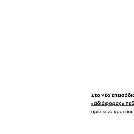
Στο νέο επεισόδιο
«αδιάφορος» πε
πρέπει να κρατήσει