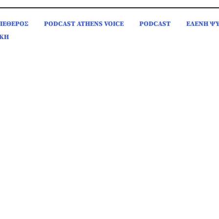
ΠΕΘΕΡΟΣ
PODCAST ATHENS VOICE
PODCAST
ΕΛΕΝΗ Ψ
ΚΗ