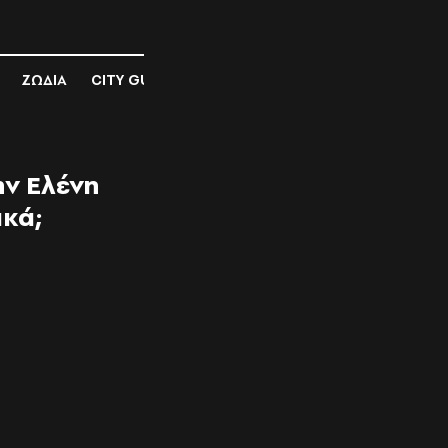
ΖΩΔΙΑ
CITY GUIDE
ην Ελένη
ικά;