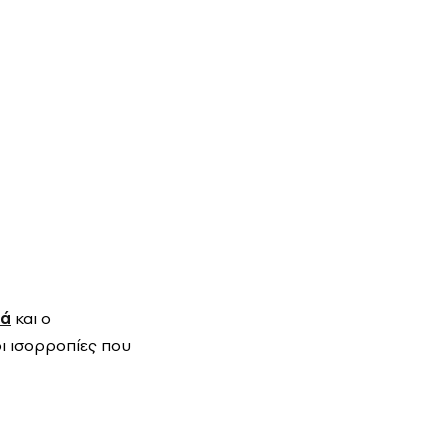
ρά
και ο
οι ισορροπίες που