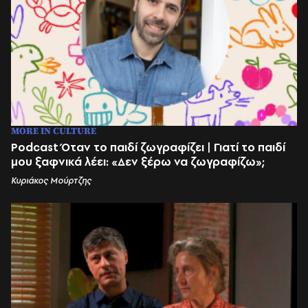
MORE IN CULTURE
Podcast Όταν το παιδί ζωγραφίζει | Γιατί το παιδί
μου ξαφνικά λέει: «Δεν ξέρω να ζωγραφίζω»;
Κυριάκος Μούρτζης