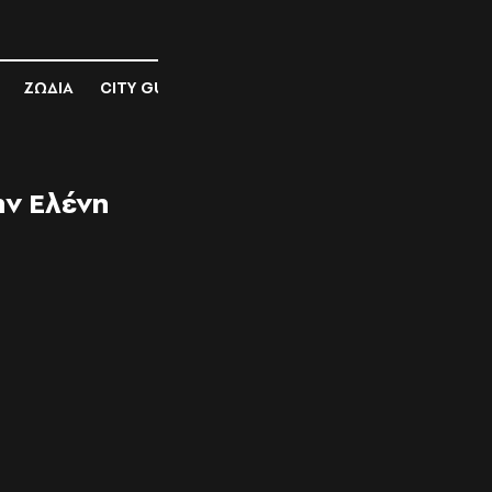
ΖΩΔΙΑ
CITY GUIDE
ην Ελένη