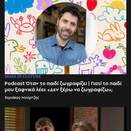
MORE IN CULTURE
Podcast Όταν το παιδί ζωγραφίζει | Γιατί το παιδί
μου ξαφνικά λέει: «Δεν ξέρω να ζωγραφίζω»;
Κυριάκος Μούρτζης