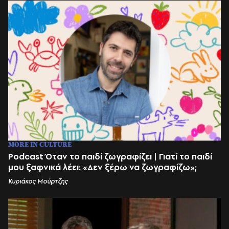
MORE IN CULTURE
Podcast Όταν το παιδί ζωγραφίζει | Γιατί το παιδί
μου ξαφνικά λέει: «Δεν ξέρω να ζωγραφίζω»;
Κυριάκος Μούρτζης